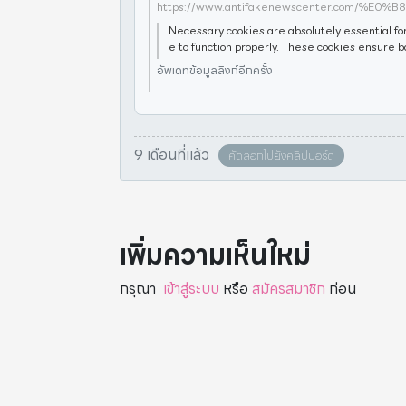
Necessary cookies are absolutely essential fo
e to function properly. These cookies ensure b
alities and security features of the website, 
อัพเดทข้อมูลลิงก์อีกครั้ง
Cookie Duration Descri
9 เดือนที่แล้ว
คัดลอกไปยังคลิปบอร์ด
เพิ่มความเห็นใหม่
กรุณา
เข้าสู่ระบบ
หรือ
สมัครสมาชิก
ก่อน