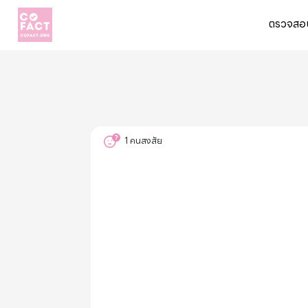
ตรวจสอบ
1
คนสงสัย