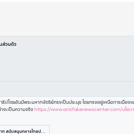
นส่วนตัว
ไตยอันมีพระมหากษัตริย์ทรงเป็นประมุข โดยทรงอยู่เหนือการเมืองและ
่น่าจะเป็นความจริง
https://www.antifakenewscenter.com/นโยบา⋯
กษัตริย์ภูฏาน มอบเงินช่วยเหลือคนไทย 1 ล้านบาท สนับสนุนทหารไทยปกป้องแผ่นดิน > ศูนย์ต่อต้านข่าวปลอม ประเทศไทย