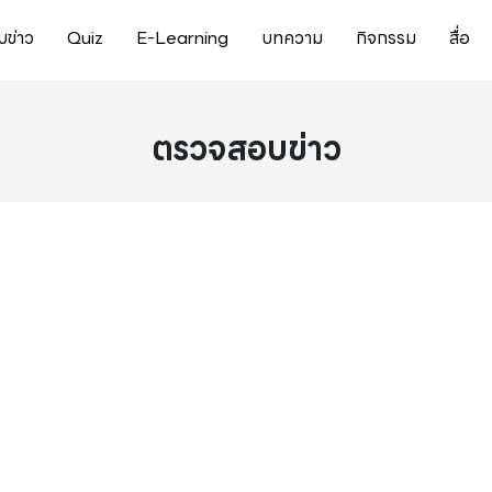
ข่าว
Quiz
E-Learning
บทความ
กิจกรรม
สื่อ
ตรวจสอบข่าว