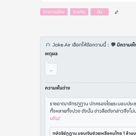
ข่าวการเมือง
การเงิน
มีม
Joke.Air
เลือกให้ข้อความนี้
：
💬 มีความเห็
เหตุผล
...
ความเห็นต่าง
ราชอาณาจักรภูฏาน ปกครองโดยระบอบประชาธิป
ทั้งหลายทั้งปวง ดังนั้น ข่าวลือดังกล่าวจึงไม
นดิน/