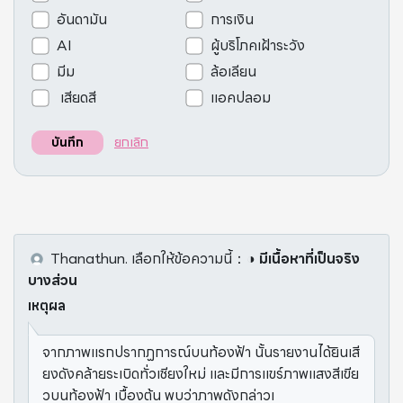
อันดามัน
การเงิน
AI
ผู้บริโภคเฝ้าระวัง
มีม
ล้อเลียน
เสียดสี
แอคปลอม
ยกเลิก
บันทึก
Thanathun.
เลือกให้ข้อความนี้
：
◑ มีเนื้อหาที่เป็นจริง
บางส่วน
เหตุผล
จากภาพแรกปรากฏการณ์บนท้องฟ้า นั้นรายงานได้ยินเสี
ยงดังคล้ายระเบิดทั่วเชียงใหม่ และมีการแขร์ภาพแสงสีเขีย
วบนท้องฟ้า เบื้องต้น พบว่าภาพดังกล่าวเ