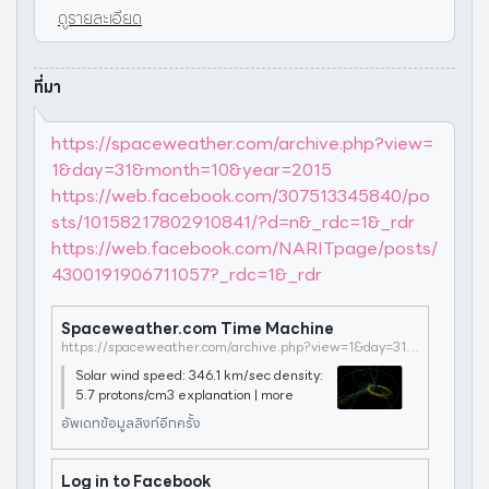
ดูรายละเอียด
ที่มา
https://spaceweather.com/archive.php?view=
1&day=31&month=10&year=2015
https://web.facebook.com/307513345840/po
sts/10158217802910841/?d=n&_rdc=1&_rdr
https://web.facebook.com/NARITpage/posts/
4300191906711057?_rdc=1&_rdr
Spaceweather.com Time Machine
https://spaceweather.com/archive.php?view=1&day=31&month=10&year=2015
Solar wind speed: 346.1 km/sec density:
5.7 protons/cm3 explanation | more
อัพเดทข้อมูลลิงก์อีกครั้ง
Log in to Facebook