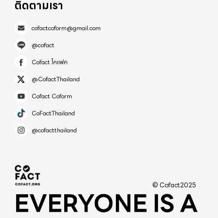
ติดตามเรา
cofactcoform@gmail.com
@cofact
Cofact โคแฟค
@CofactThailand
Cofact Coform
CoFactThailand
@cofactthailand
© Cofact2025