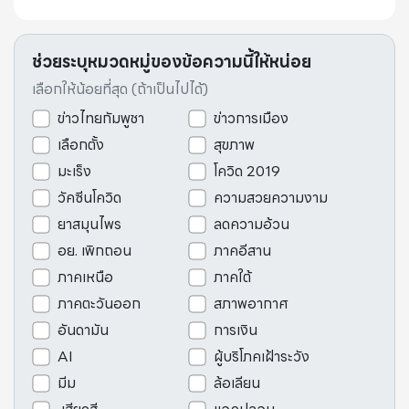
ช่วยระบุหมวดหมู่ของข้อความนี้ให้หน่อย
เลือกให้น้อยที่สุด (ถ้าเป็นไปได้)
ข่าวไทยกัมพูชา
ข่าวการเมือง
เลือกตั้ง
สุขภาพ
มะเร็ง
โควิด 2019
วัคซีนโควิด
ความสวยความงาม
ยาสมุนไพร
ลดความอ้วน
อย. เพิกถอน
ภาคอีสาน
ภาคเหนือ
ภาคใต้
ภาคตะวันออก
สภาพอากาศ
อันดามัน
การเงิน
AI
ผู้บริโภคเฝ้าระวัง
มีม
ล้อเลียน