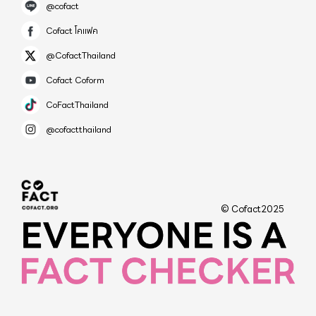
@cofact
Cofact โคแฟค
@CofactThailand
Cofact Coform
CoFactThailand
@cofactthailand
© Cofact2025