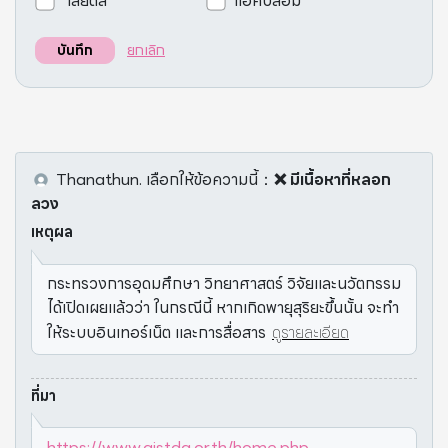
เสียดสี
แอคปลอม
ยกเลิก
บันทึก
Thanathun.
เลือกให้ข้อความนี้
：
❌ มีเนื้อหาที่หลอก
ลวง
เหตุผล
กระทรวงการอุดมศึกษา วิทยาศาสตร์ วิจัยและนวัตกรรม
ได้เปิดเผยแล้วว่า ในกรณีนี้ หากเกิดพายุสุริยะขึ้นนั้น จะทำ
ให้ระบบอินเทอร์เน็ต และการสื่อสาร
ดูรายละเอียด
ที่มา
https://www.gistda.or.th/home.php