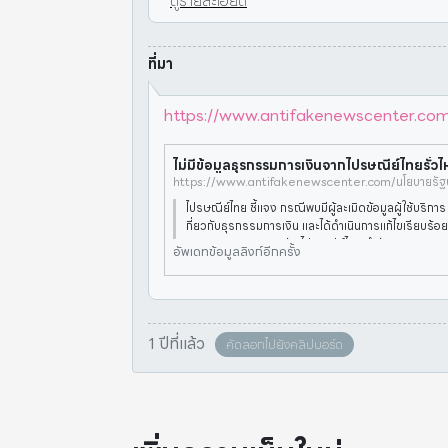
ดูรายละเอียด
ที่มา
https://www.antifakenewscenter.com/
ไม่มีข้อมูลธุรกรรมการเงินจากไปรษณีย์ไทยรั
ไปรษณีย์ไทย ชี้แจง กรณีพบมีผู้ละเมิดข้อมูลผู้ใช้บริการ 
กี่ยวกับธุรกรรมการเงิน และได้ดำเนินการแก้ไขเรียบร้อ
3 เมษายน 2568 บริษัท ไปรษณีย์ไทย จำกัด ตรวจพบการ
อัพเดทข้อมูลลิงก์อีกครั้ง
ของ
1 ปีที่แล้ว
คัดลอกไปยังคลิปบอร์ด