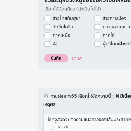
ช่วยระบุหมวดหมู่ของข้อความนี้ให้หน่
เลือกให้น้อยที่สุด (ถ้าเป็นไปได้)
ข่าวไทยกัมพูชา
ข่าวการเมือง
วัคซีนโควิด
ความสวยควา
ภาคเหนือ
ภาคใต้
AI
ผู้บริโภคเฝ้าระว
ยกเลิก
บันทึก
musleem55
เลือกให้ข้อความนี้
：
❌ มีเนื
เหตุผล
โรคงูสวัดจะเกิดตามแนวยาวของเส้นประสาทเพียงซ
ดูรายละเอียด