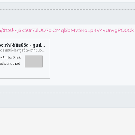
com/ข่าวป⋯jSx50r73lUO7qiCMqlSbMv5KoLp4V4vUnvgPQ0Ck
ข่าวปลอม อย่าแชร์! โรคงูสวัด หากขึ้นวนรอบตัวจะทำให้เสียชีวิต - ศูนย์ต่อต้านข่าวปลอม | Anti-Fake News Center Thailand
https://www.antifakenewscenter.com/ข่าวปลอม-อย่าแชร์-โรคงูสวัด-หากขึ้นวนรอบตัวจะทำให้เสียชีวิต/?fbclid=IwAR11zSIPRd7StJxCcPOjSx50r73lUO7qiCMqlSbMv5KoLp4V4vUnvgPQ0Ck
วกับประเด็นเรื่
ย์ต่อต้านข่าวป
วหนัง กรมการแ