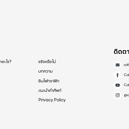
ติดต
็คอะไร?
จริงหรือไม่
co
บทความ
Co
อินโฟกราฟิก
Co
แนะนำคำศัพท์
@c
Privacy Policy