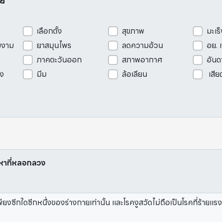
อย
เลือกตั้ง
สุขภาพ
มะเร็
มงาม
ยาสมุนไพร
ลดความอ้วน
อย. 
ภาคตะวันออก
สภาพอากาศ
อันด
ัง
มีม
ล้อเลียน
เสีย
้อหาที่หลอกลวง
ีกใดซีกหนึ่งของร่างกายเท่านั้น และโรคงูสวัดไม่ถือเป็นโรคที่ร้ายแรง ย