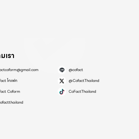
ามเรา
factcoform@gmail.com
@cofact
fact โคแฟค
@CofactThailand
fact Coform
CoFactThailand
ofactthailand