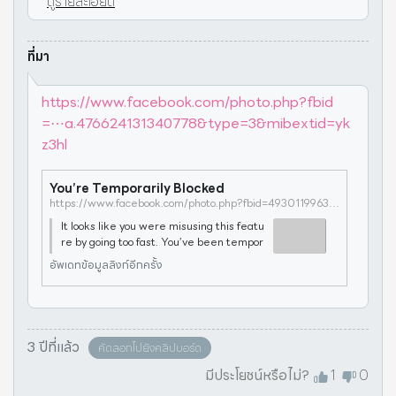
ดูรายละเอียด
ที่มา
https://www.facebook.com/photo.php?fbid
=⋯a.476624131340778&type=3&mibextid=yk
z3hl
You’re Temporarily Blocked
https://www.facebook.com/photo.php?fbid=493011996368658&set=a.476624131340778&type=3&mibextid=ykz3hl
It looks like you were misusing this featu
re by going too fast. You’ve been tempor
arily blocked from using it.If you think tha
อัพเดทข้อมูลลิงก์อีกครั้ง
t this doesn't go against our Community
Standards, let us know.
3 ปีที่แล้ว
คัดลอกไปยังคลิปบอร์ด
มีประโยชน์หรือไม่?
1
0