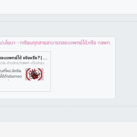
นโยบา⋯กเรียนทุกสายสามารถสอบแพทย์ได้,หรือ กสพท.
กสพท. ปรับเกณฑ์ใหม่ นักเรียนทุกสายสามารถสอบแพทย์ได้ จริงหรือ? | ศูนย์ต่อต้านข่าวปลอม
https://www.antifakenewscenter.com/นโยบายรัฐบาล-ข่าวสาร/กสพท-ปรับเกณฑ์ใหม่-นักเรียนทุกสายสามารถสอบแพทย์ได้-จริงหรือ/#:~:text=สพท.-,ปรับเกณฑ์ใหม่%20นักเรียนทุกสายสามารถสอบแพทย์ได้,หรือ%20กสพท.
ณฑ์ใหม่ นักเรีย
มได้ดำเนินการต
อุดมศึกษา วิท