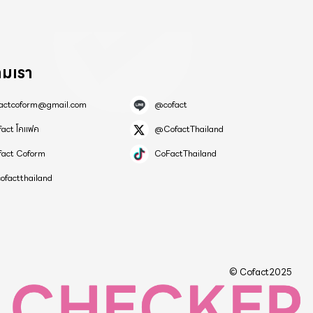
ามเรา
factcoform@gmail.com
@cofact
fact โคแฟค
@CofactThailand
fact Coform
CoFactThailand
ofactthailand
© Cofact2025