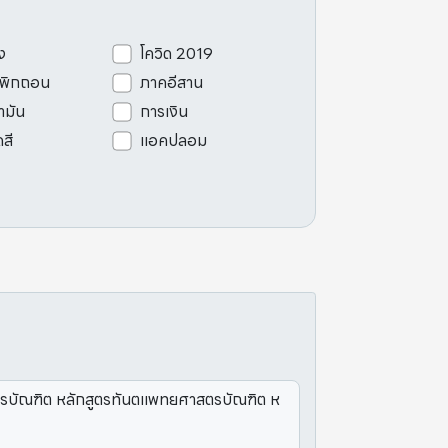
ง
โควิด 2019
เพิกถอน
ภาคอีสาน
ามัน
การเงิน
ดสี
แอคปลอม
ตรบัณฑิต หลักสูตรทันตแพทยศาสตรบัณฑิต ห