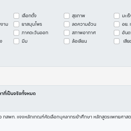
เลือกตั้ง
สุขภาพ
มะเร็
มงาม
ยาสมุนไพร
ลดความอ้วน
อย. 
ภาคตะวันออก
สภาพอากาศ
อันด
ัง
มีม
ล้อเลียน
เสีย
หาที่เป็นจริงทั้งหมด
อ กสพท. แจงหลักเกณฑ์คัดเลือกบุคลากรเข้าศึกษา หลักสูตรแพทยศาส