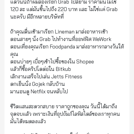
แต่วันนี้ถ้าผมลองเรียก Grab ไปสยาม ราคามันไม่ใช่
120 ละ แต่มันขึ้นไปถึง 220 บาท และ ไม่ใช่แค่ Grab
นะครับ มีอีกหลายบริษัทที่
ถ้าคุณตื่นเช้ามาเรียก Lineman มาส่งอาหารเช้า
ตอนสายๆ นั่ง Grab ไปทำงานที่ออฟฟิศ WeWork
ตอนเที่ยงคุณเรียก Foodpanda มาส่งอาหารกลางวันให้
คุณ
ตอนบ่ายๆ เบื่อๆเข้าไปซื้อของใน Shopee
แล้วก็ซื้อคริปโตต่อใน Bitkub
เลิกงานเสร็จไปเล่น Jetts Fitness
ตกเย็นนั่ง Gojek กลับบ้าน
มานอนดู Netfilx จนหลับไป
ชีวิตแสนสะดวกสบาย ราคาถูกของคุณ วันนี้ได้มาถึง
จุดจบแล้ว เพราะเงินที่อุปถัมภ์ไลฟ์สไตล์ของเราทุกคน
มันได้หมดลงแล้ว