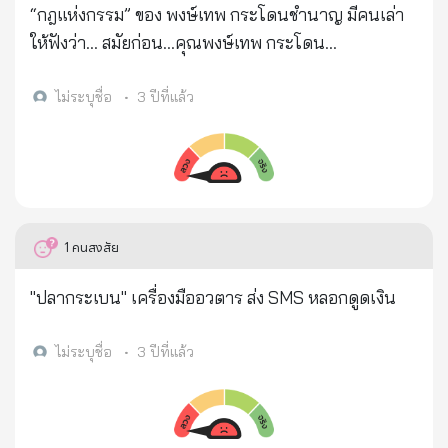
“กฎแห่งกรรม” ของ พงษ์เทพ กระโดนชำนาญ มีคนเล่า
ให้ฟังว่า... สมัยก่อน...คุณพงษ์เทพ กระโดน
ชำนาญ...ศิลปินเพลงเพื่อชีวิต.. > แกอยู่ในป่า...กับเพื่อน
๕ ~ ๖ คน...ทุกวันก็จะเปลี่ยนเวรกัน...ล่าสัตว์ป่า...มาทำ
ไม่ระบุชื่อ
•
3 ปีที่แล้ว
อาหาร > วันหนึ่ง...เป็นเวรของคุณพงษ์เทพ คว้าปืน
ยาว...สะพายบ่า.เดินเข้าป่าไป... > อาหารโปรดของคุณ
พงษ์เทพ.....คือแกงเนื้อลิง... > พอเดิน เข้าป่าไปได้สักพัก.
เห็นลิงตัวหนึ่ง...นั่งอยู่บนต้นไม้...หันหลังให้.. > แกก็รีบ
ยกปืนประทับบ่า...ยิงเปรี้ยง...ไปที่ตัวลิง.. > เหตุการณ์
1
คนสงสัย
แปลกประหลาดได้เกิดขึ้น... > ปกติ...ลิงพอถูกยิง..จะหล่น
ตุ๊บ...จาก ต้นไม้ทันที... แต่ลิงตัวนี้...นั่งจับกิ่งไม้เฉย...ไม่
"ปลากระเบน" เครื่องมืออวตาร ส่ง SMS หลอกดูดเงิน
หล่นลงมา... > จะว่ายิงไม่ถูก...ก็ไม่น่าเป็นไปได้...เพราะ
คุณพงษ์เทพ...แกยิงปืนแม่น... > ระยะแค่นี้ เป้าใหญ่
ไม่ระบุชื่อ
•
3 ปีที่แล้ว
ขนาดนี้...ไม่พลาดแน่นอน... > ในขณะที่กำลังสงสัยอยู่
นั้น...ลิงตัวที่ถูกยิง...ร้องโหยหวน...เสียงดังมาก..... > ฝูงลิง
ที่แยกย้ายกันออกหากินอยู่บริเวณใกล้ ๆ ... วิ่งแห่กันเข้า