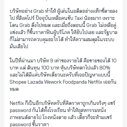
บริษัทอย่าง Grab ทำให้ ผู้เล่นในอดีตอย่างแท็กซี่ตายลง
ไป ที่สิงคโปร์ ปัจจุบันเหลือคนขับ Taxi น้อยมาก เพราะ
โดน Grab ดึงไปหมด และเมื่อถึงตอนนี้ Grab ไม่เหลือคู่
แข่งแล้ว ก็ขึ้นราคาฟันผู้บริโภค ให้ยับไปเลย และรัฐบาล
ก็ไม่สามารถควบคุมอะไรได้ ทำให้ความสมดุลในระบบ
มันเสียไป
ในปีที่ผ่านมา บริษัท 9 เท่าของรายได้ คือขายของได้ 10
บาท แต่ ต้นทุน 100 บาท หุ้นบริษัทตกไปแล้ว 80%
และไม่ได้มีแค่บริษัทเดี่ยวนะครับที่เจอปัญหาแบบนี้
Shopee Lazada Wework Foodpanda Netfilx เจอกัน
หมด
Netflix ก็เป็นอีกบริษัทครับที่คิดราคาถูกเกินจริงๆ แชร์
password กันได้ทั้งโรงเรียน ทำให้อุสหกรรมหนัง
ภาพยนต์ตายไป โรงหนังตาย แล้ว เดี๋ยวก็จะห้ามแชร์
password ขึ้นราคา