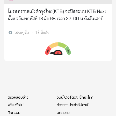
ทำให้ต้องสู้กับโรคร้าย จนกระทั่งคุณมนัสได้เปิดใจ เล่า
ให้ฟังถึงเรื่องราวที่ไม่เคยเล่าให้ใครฟังมาก่อนเลยคือ
โปรดทราบแบ้งค์กรุงไทย(KTB) จะปิดระบบ KTB Next
สาเหตุที่ทำให้เป็นมะเร็ง คือน่าจะมาจากสาเหตุ จากการ
ตั้งแต่วันพฤหัสที่ 13 มิย.68 เวลา 22 .00 น ถึงสันเสาร์ที่
สูดดมสารในตัวเห็ดที่ตัวเองต้องทำขายทุกวันนั้นเอง เรา
14 มิย.68 เวลา 18.00 น ทั้งประเทศนาน 20 ชม.ซึ่งจะ
ถามว่าทำไมถึงทำให้คิดอย่างนั้น คุณมนัสเลยเล่าให้ฟัง
โอนเงินจ่ายบิลต่างๆไม่ได้ โปรดวางแผนการเงินล่วง
ไม่ระบุชื่อ
•
1 ปีที่แล้ว
ว่า การปลูกเห็ดนางฟ้าหรือเห็ดเข็ม จะต้องใช้ยาฆ่า
หน้าด้วยครับ
หนอนหรือยาฆ่าแมลง และต้องใช้เป็นจำนวนมากทุกร
อบ ที่ต้องการผลผลิตที่มากและดี ต้องไม่ให้มีหนอนและ
แมลง แล้วคุณมนัสไม้รู้หรือถึงได้เอามาขาย คุณมนัส
ตอบรู้ครับ เลยไม่ให้คนในครอบครัวกินเลย รวมทั้งเพื่อน
พ้องที่ตัวเองรักก็ไม่แนะนำให้กิน เพื่อนบางคนถามผมว่า
ทำไมไม่เอาเห็ดมาฝากบ้าง ทั้งที่มีอาชีพขายส่งเห็ด ในใจ
ผมรู้แต่ไม่รู้จะตอบเพื่อนว่าไง แต่ไม่เคยเอาเห็ดนางฟ้า
ไปฝากใครเลย จนมาวันนี้เหมือนกับว่า สิ่งที่เจอจะเป็น
ตรวจสอบข่าว
วันนี้ Cofact เช็คอะไร?
เวรกรรมที่เราไม่ได้ตั้งใจหรือไม่ ที่มาทำให้เป็นมะแร็ง ทั้ง
จริงหรือไม่
ข่าวลวงประจำสัปดาห์
ที่ไม่ได้กินเห็ดนางฟ้า ครอบครัวก็ไม่เคยกินเห็ดนางฟ้า
กิจกรรม
บทความ