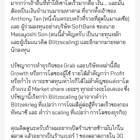
มากกว่าเจ้าอื่นที่ทำให้เขาโตเร็วมากคือ เงิน... และมัน
ต้องเป็นเงินจำนวนมากมหาศาล ที่จากทั้งเจ้าของ
Anthony Tan (หนึ่งในครอบครัวที่รวยที่สุดในมาเลเซีย)
และ ผู้ร่วมลงทุนอย่างบริษัท SoftBank ของนาย
Masayoshi Son (คนนี้สำคัญครับ เป็นนายทุนหลัก
และผู้เริ่มแนวคิด Blitzscaling) และอีกมากมายหลาย
นักลงทุน
ปรัชญาการทำธุรกิจของ Grab และบริษัทเหล่านี้คือ
Growth หรือการโตของผู้ใช้ รายได้สำคัญกว่า Profit
หรือกำไร เราจะขาดทุนเท่าไรก็ได้ไม่สำคัญขอแค่เราโต
เร็วแรง มี Market share เยอะๆ ทุกอย่างจะโอเคเอง ซึ่ง
ปรัชญานี้เรียกว่า Blitzscaling (มาจากคำว่า
Blitzekrieg ที่แปลว่า การโจมตีคู่ต่อสู้ที่รวดเร็วของกอง
ทัพนาซี และ คำว่า scaling ที่แปลว่า การโตของธุรกิจ)
คุณคิดดูนะครับถ้าผมอยากเปิดร้านขายข้าวมันไก่ใน
ตลาด แล้วอยากเป็นร้านเบอร์ 1 ของตลาดภายใน 30