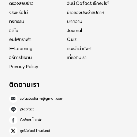
ตรวจสอบข่าว
วันนี้ Cofact เช็คอะไร?
จริงหรือไม่
ข่าวลวงประจำสัปดาห์
กิจกรรม
บทความ
วิดีโอ
Journal
อินโฟกราฟิก
Quiz
E-Learning
แนะนำคำศัพท์
วิธีการใช้งาน
เกี่ยวกับเรา
Privacy Policy
ติดตามเรา
cofactcoform@gmail.com
@cofact
Cofact โคแฟค
@CofactThailand