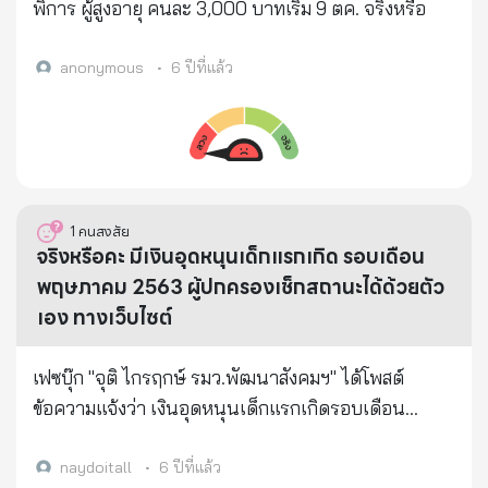
พิการ ผู้สูงอายุ คนละ 3,000 บาทเริ่ม 9 ตค. จริงหรือ
anonymous
•
6 ปีที่แล้ว
1
คนสงสัย
จริงหรือคะ มีเงินอุดหนุนเด็กแรกเกิด รอบเดือน
พฤษภาคม 2563 ผู้ปกครองเช็กสถานะได้ด้วยตัว
เอง ทางเว็บไซต์
เฟซบุ๊ก "จุติ ไกรฤกษ์ รมว.พัฒนาสังคมฯ" ได้โพสต์
ข้อความแจ้งว่า เงินอุดหนุนเด็กแรกเกิดรอบเดือน
พฤษภาคม 2563 จำนวน 600 บาท ออกแล้วเมื่อวันที่ 8
พฤษภาคม 2563 ส่งคำขอเงินอุดหนุนเด็ก จำนวน
naydoitall
•
6 ปีที่แล้ว