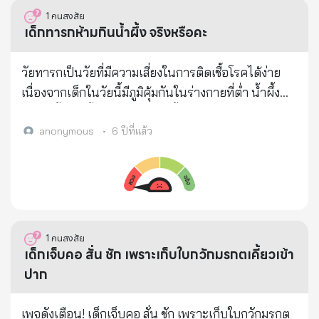
1
คนสงสัย
เด็กทารกห้ามกินน้ำผึ้ง จริงหรือคะ
วัยทารกเป็นวัยที่มีความเสี่ยงในการติดเชื้อโรคได้ง่าย
เนื่องจากเด็กในวัยนี้มีภูมิคุ้มกันในร่างกายที่ต่ำ น้ำผึ้ง
อาจมีเชื้อปนเปื้อนสารพิษจากเชื้อแบคทีเรียคลอสติเดียม
โบทูลินัม (Clostridium Botulinum) ที่ปนเปื้อนใน
anonymous
•
6 ปีที่แล้ว
อาหารซึ่งอาจทำให้เกิดโรคโรคโบทูลิซึมได้ จริงหรือคะ
1
คนสงสัย
เด็กเจ็บคอ สั่น ชัก เพราะเก็บใบกวักมรกตเคี้ยวเข้า
ปาก
เพจดังเตือน! เด็กเจ็บคอ สั่น ชัก เพราะเก็บใบกวักมรกต