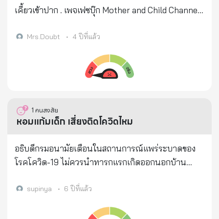
เคี้ยวเข้าปาก . เพจเฟซบุ๊ก Mother and Child Channel
โพสต์ภาพพร้อมข้อความ เตือนภัย เด็กเก็บใบต้นกวัก
มรกตเคี้ยวเข้าปาก แล้วเกิดอาการเจ็บคอ แสบ สั่น ชัก ถึง
Mrs.Doubt
•
4 ปีที่แล้ว
กับต้องนำตัวส่งโรงพยาบาล แต่โชคดีที่คุณหมอสามารถ
ช่วยเอาไว้ได้ โดยระบุว่า . “แปลข่าวมาค่ะ บ้านไหนที่
ปลูกไม้ประดับตามภาพต้องระวัง (ต้นกวักมรกต) คุณแม่
ท่านนี้เล่าว่า ลูกชายของเธอหยิบใบไม้ (ตามภาพ) เคี้ยว
เข้าปาก ก่อนจะร้องลั่นบ้าน ด้วยอาการเจ็บแสบคอ ตัว
1
คนสงสัย
สั่น ชัก ครอบครัวจึงรีบนำส่งโรงพยาบาล เคราะห์ดีที่ยัง
หอมแก้มเด็ก เสี่ยงติดโควิดไหม
ไม่กลืนลงท้อง คุณหมอช่วยได้ทัน ไม่อย่างนั้นอาจจะเป็น
อันตรายมากกว่านี้ . เตือนเด็กๆ ให้ระมัดระวัง ไม่หยิบใบ
อธิบดีกรมอนามัยเตือนในสถานการณ์แพร่ระบาดของ
ไม้ใดๆ เข้าปากนะคะ” . ที่มา : Nguyen Tuyet . #ต้นกวัก
โรคโควิด-19 ไม่ควรนำทารกแรกเกิดออกนอกบ้าน
มรกต #ใบกวักมรกต #ใบไม้ #เด็ก
ยกเว้นพาไปฉีดวัคซีน ให้นำเด็กใส่รถเข็นที่มีผ้าคลุมปิด
เว้นระยะห่างและงดการหอมแก้มเด็ก เพราะละอองฝอย
supinya
•
6 ปีที่แล้ว
ของน้ำลาย อาจก่อให้เกิดการแพร่กระจายของเชื้อไวรัส
ได้