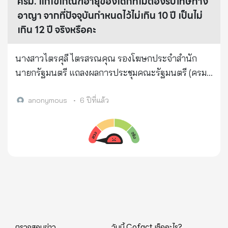
ครม. แก้ไขเกณฑ์อายุของเด็กที่ไม่ต้องรับโทษทาง
อาญา จากที่ปัจจุบันกำหนดไว้ไม่เกิน 10 ปี เป็นไม่
เกิน 12 ปี จริงหรือคะ
นางสาวไตรศุลี ไตรสรณคุณ รองโฆษกประจำสำนัก
นายกรัฐมนตรี แถลงผลการประชุมคณะรัฐมนตรี (ครม.)
วันที่ 23 มิ.ย.63 ว่า ที่ประชุมอนุมัติหลักการร่าง
พ.ร.บ.แก้ไขเพิ่มเติมประมวลกฎหมายอาญา (ฉบับที่..)
anonymous
•
6 ปีที่แล้ว
พ.ศ. .. ตามที่กระทรวงยุติธรรม เสนอ โดยเป็นการแก้ไข
เพิ่มเติมเกณฑ์อายุของเด็กที่ไม่ต้องรับโทษทางอาญา
จากที่ปัจจุบันกำหนดไว้ไม่เกิน 10 ปี เป็นไม่เกิน 12 ปี
และเกณฑ์อายุของเด็ก ที่ใช้มาตรการอื่นเเทนการรับโทษ
ทางอาญา จากเดิมกำหนดไว้เกิน 10 ปี แต่ไม่เกิน 15 ปี
เป็นเกิน 12 ปี แต่ไม่เกิน 15 ปี จริงหรือคะ
ตรวจสอบข่าว
วันนี้ Cofact เช็คอะไร?