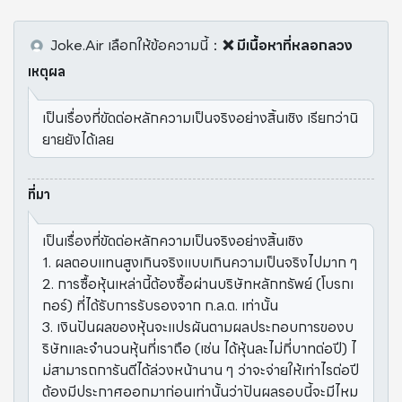
Joke.Air
เลือกให้ข้อความนี้
：
❌ มีเนื้อหาที่หลอกลวง
เหตุผล
เป็นเรื่องที่ขัดต่อหลักความเป็นจริงอย่างสิ้นเชิง เรียกว่านิ
ยายยังได้เลย
ที่มา
เป็นเรื่องที่ขัดต่อหลักความเป็นจริงอย่างสิ้นเชิง
1. ผลตอบแทนสูงเกินจริงแบบเกินความเป็นจริงไปมาก ๆ
2. การซื้อหุ้นเหล่านี้ต้องซื้อผ่านบริษัทหลักทรัพย์ (โบรกเ
กอร์) ที่ได้รับการรับรองจาก ก.ล.ต. เท่านั้น
3. เงินปันผลของหุ้นจะแปรผันตามผลประกอบการของบ
ริษัทและจำนวนหุ้นที่เราถือ (เช่น ได้หุ้นละไม่กี่บาทต่อปี) ไ
ม่สามารถการันตีได้ล่วงหน้านาน ๆ ว่าจะจ่ายให้เท่าไรต่อปี
ต้องมีประกาศออกมาก่อนเท่านั้นว่าปันผลรอบนี้จะมีไหม