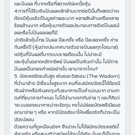
และปันผล กี่บาทหรือกี่สตางค์ต่อหนึ่งหุ้น
4.การที่ได้รับเงินปันผลหลักล้านบาทต่อปีนั้นก็แสดงว่าจะ
ต้องมีหุ้นแล้วเป็นมูลค่าเยอะมาก หลายสิบล้านหรือหลาย
ร้อยล้านบาท หรือหุ้นบางตัวผลประกอบการดีแต่ปันผลน้
อยหรือไม่ปันผลเลยก็มี
ปกติแล้วหุ้นไทย ปันผล ปีละครั้ง หรือ ปีละสองครั้ง ห่าง
กันครึ่งปี (หุ้นต่างประเทศบางตัวอาจปันผลทุกไตรมาส)
แต่หุ้นที่ปันผลถี่มากแบบรายเดือนนั้น ไม่น่าจะมี
และหุ้นในตลาดหลักทรัพย์ ปันผลเป็นเงินเท่านั้น ไม่มีการ
ปันผลเป็นทองคำแต่อย่างใด เอามาจากไหน?
5. บัตรเครดิตระดับสูง เช่นเดอะวิสดอม (The Wisdom)
ที่นำมาอ้าง มีเงื่อนไขสูงมาก คนที่จะสมัครบัตรนี้ได้ต้องมี
เงินฝากหรือเงินลงทุนกับธนาคารเป็นจำนวนมาก ตามเก
ณฑ์ที่ธนาคารกำหนด ไม่ได้นำมาแจกกันง่าย ๆ และก็คิดว่
าระบบของธนาคารน่าจะรัดกุม คงไม่ปล่อยบัตรพรีเมียมอ
อกมาง่าย ๆ หรือ หากมีบัตรส่งมาให้เหยื่อจริงก็น่าจะเป็น
บัตรปลอม
ด้วยความที่ดูเหมือนมิจฯ จึงน่าจะไม่ได้สมัครบัตรเครดิตใ
ห้เราจริง หรือสมมุติว่าสมัครให้เราได้จริง นั่นจะก็เป็นการ