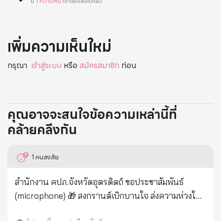
มี
1
ความเห็น
เจ้าของลบไปแล้ว
.
เพิ่มความเห็นใหม่
กรุณา
เข้าสู่ระบบ
หรือ
สมัครสมาชิก
ก่อน
คุณอาจจะสนใจข้อความเหล่านี้ที่
คล้ายคลึงกัน
1
คนสงสัย
สำนักงาน คปภ.จังหวัดอุตรดิตถ์ ขอประชาสัมพันธ์
(microphone) 🎁 สงกรานต์เบิกบานใจ ส่งความห่วงใย
จาก คปภ. ส่งมอบความสุขให้คนไทยเดินทางกลับบ้าน