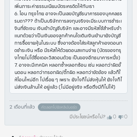
เพิ่มภาระค่าธรรมเนียมบัตรเครดิตให้กับเรา
6. โอน กรุงไทย อาจจะเป็นเลขบัญชีธนาคารของบุคคลธร
รมดา??? ถ้าเป็นบริษัทการลงทุนจริงจะมีระบบการชำระเ
งินที่ชัดเจน เงินเข้าบัญชีบริษัท และอาจมีรหัสใช้สำหรับจำ
แนกด้วยว่าเป็นเงินของลูกค้าคนใดเติมเงินเข้ามายังบัญชี
การซื้อขายหุ้นในระบบ ซึ่งอาจต้องใส่รหัสลูกค้าเองตอนก
ดชำระเงิน หรือ มีรหัสให้ด้วยตอนสแกนจ่าย (บัตรของกรุ
งไทยไม่ได้ชื่อเดอะวิสดอมด้วย เป็นของอีกธนาคารหนึ่ง)
7. อาจจะมีเทคนิค หลอกซ้ำหลอกซ้อน เช่น หลอกว่าผิดขั้
นตอน หลอกว่ากรอกผิด/ติ๊กผิด หลอกว่าขัดข้อง แล้วก็ใ
ห้โอนใหม่อีก ไปเรื่อย ๆ เพราะ ยังไงก็ไม่ส่งหุ้นให้ ยังไงก็ไ
ม่ส่งเงินล้านให้ อยู่แล้ว (ไม่มีอยู่จริง หรือถึงมีก็ไม่ให้)
2 เดือนที่แล้ว
คัดลอกไปยังคลิปบอร์ด
มีประโยชน์หรือไม่?
0
0