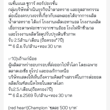
เนชั่นแนล ชูการ์ คอร์ปอเรชั่น
กลุ่มบริษัทดำเนินธุรกิจน้ำตาลทราย และอุตสาหกรรม
ต่อเนื่องครบวงจรที่เกี่ยวกับผลพลอยได้จากการผลิต
น้ำตาลทราย ได้แก่ โรงงานผลิตเอทานอล โรงงานผลิต
เยื่อกระดาษฟอกขาวจากชานอ้อย โรงไฟฟ้าชีวมวล
และโรงงานผลิตวัสดุปรับปรุงดินชีวภาพ
รับ 2.5ล้าน/เดือน (ถือครอง*7ปี)
** 6 มิ.ย.รับ1ล้าน+ทอง 30 บาท
✅10)เถ้าแก่น้อย
ผู้ผลิตสาหร่ายอบกรอบที่ส่งออกไปทั่วโลก โดยเฉพาะ
ตลาดเอเชีย ยุโรป และอเมริกาเหนือ
บริษัทแสดงให้เห็นถึงความคิดสร้างสรรค์ในการต่อยอด
ผลิตภัณฑ์สแน็คไทยในตลาดโลก
รับ2.5/เดือน(ถือครอง7ปี)
** 6 มิ.ย.2569 รับ1ล้าน+ทอง 30 บาท
(red heart)Champion `ชุดละ 500 บาท`