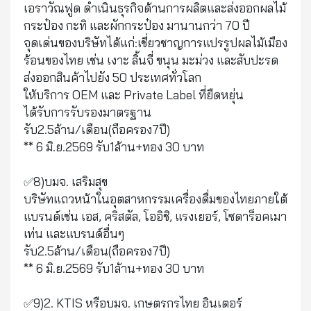
เอราวัณฟูด ดำเนินธุรกิจด้านการผลิตและส่งออกผลไม้
กระป๋อง กะทิ และผักกระป๋อง มานานกว่า 70 ปี
จุดเด่นของบริษัทได้แก่:เชี่ยวชาญการแปรรูปผลไม้เมือง
ร้อนของไทย เช่น เงาะ ลิ้นจี่ ขนุน มะม่วง และสับปะรด
ส่งออกสินค้าไปยัง 50 ประเทศทั่วโลก
ให้บริการ OEM และ Private Label ที่ยืดหยุ่น
ได้รับการรับรองมาตรฐาน
รับ2.5ล้าน/เดือน(ถือครอง7ปี)
** 6 มิ.ย.2569 รับ1ล้าน+ทอง 30 บาท
✅8)บมจ. เสริมสุข
บริษัทแถวหน้าในอุตสาหกรรมเครื่องดื่มของไทยภายใต้
แบรนด์เช่น เอส, คริสตัล, โออิชิ, แรงเยอร์, โซดาร็อคเมา
เท่น และแบรนด์อื่นๆ
รับ2.5ล้าน/เดือน(ถือครอง7ปี)
** 6 มิ.ย.2569 รับ1ล้าน+ทอง 30 บาท
✅9)2. KTIS หรือบมจ. เกษตรกรไทย อินเตอร์