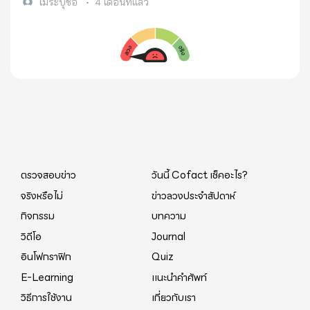
และท่องเที่ยวในเทศกาลสงกรานต์ 2569 กับกรมธรรม์
ไม่ระบุชื่อ
•
4 เดือนที่แล้ว
ประกันภัยสงกรานต์เบิกบานใจ (ไมโครอินชัวรันส์) ที่ให้
คุณเลือกความคุ้มครองได้ตามใจ ชอบแบบไหน...เลือก
เลย! 👇 ✅ ทางเลือกที่ 1: "ฉบับละ 10 บาท" (แผนดั้งเดิม)
เหมาะสำหรับผู้ที่ต้องการความคุ้มครองพื้นฐาน 🔸
คุ้มครองเสียชีวิตจากอุบัติเหตุ สูงสุด 100,000 บาท 🔸
ค่ารักษาพยาบาลจากอุบัติเหตุ 5,000 บาท ✅ทางเลือกที่
2: "ฉบับละ 20 บาท" (แผนใหม่! เพิ่มความคุ้มครอง)
เหมาะสำหรับผู้ที่ต้องการความอุ่นใจเพิ่มขึ้น ในราคาเพิ่ม
ตรวจสอบข่าว
วันนี้ Cofact เช็คอะไร?
แค่หลักสิบ 🔹 คุ้มครองเสียชีวิตจากอุบัติเหตุ สูงสุด
จริงหรือไม่
ข่าวลวงประจำสัปดาห์
250,000 บาท (สูงกว่า 2.5 เท่า!) 🔹 ค่ารักษาพยาบาล
กิจกรรม
บทความ
จากอุบัติเหตุ 5,000 บาท 🏠 อย่าลืมบ้านของคุณ!
วิดีโอ
Journal
"ประกันภัยฝากบ้านเที่ยวอุ่นใจ" (ฉบับละ 10 บาท) ดูแล
บ้านจากไฟไหม้ ภัยธรรมชาติ และการลักทรัพย์ สูงสุด
อินโฟกราฟิก
Quiz
30,000 บาท 🗓 คุ้มครองนาน: 30 วัน (นับจากวันที่ทำ
E-Learning
แนะนำคำศัพท์
รายการ) 📍 เริ่มจำหน่าย: 31 มี.ค. 2569 - 30 มิ.ย. 2569
วิธีการใช้งาน
เกี่ยวกับเรา