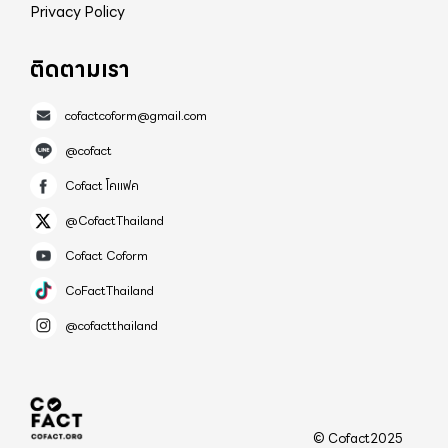
หมายเหตุ : การได้รับสิทธิ ให้เป็นไปตามเงื่อนไขที่บริษัท
Privacy Policy
ประกันภัยหรือผู้ประกอบการกำหนด "ปีใหม่นี้ เลือก
ความคุ้มครองที่ใช่ ในราคาที่เข้าถึงได้ เพื่อตัวคุณและ
ติดตามเรา
ครอบครัว" #คปภ #ประกันภัย10บาท #ประกัน
cofactcoform@gmail.com
ภัย20บาท #ไมโครอินชัวรันส์ สายด่วน คปภ. 1186
@cofact
Cofact โคแฟค
@CofactThailand
Cofact Coform
CoFactThailand
@cofactthailand
© Cofact2025