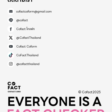
cofactcoform@gmail.com
@cofact
Cofact โคแฟค
@CofactThailand
Cofact Coform
CoFactThailand
@cofactthailand
© Cofact2025