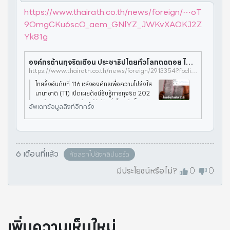
https://www.thairath.co.th/news/foreign/⋯oT
9OmgCKu6scO_aem_GNlYZ_JWKvXAQKJ2Z
Yk81g
องค์กรต้านทุจริตเตือน ประชาธิปไตยทั่วโลกถดถอย ไทยรั้งอันดับ 116 ดัชนีคอร์รัปชันโลก
https://www.thairath.co.th/news/foreign/2913354?fbclid=IwY2xjawP3zAZleHRuA2FlbQIxMABicmlkETFKTE5XZW10d3dpM1BFcHQ1c3J0YwZhcHBfaWQQMjIyMDM5MTc4ODIwMDg5MgABHkRBo5SyNwPRFdqdH4E5vWTVULsiIAl6hIlxHh8DqgfxzKtoT9OmgCKu6scO_aem_GNlYZ_JWKvXAQKJ2ZYk81g
ไทยรั้งอันดับที่ 116 หลังองค์กรเพื่อความโปร่งใส
นานาชาติ (TI) เปิดเผยดัชนีรับรู้การทุจริต 202
5 เตือนสถานการณ์คอร์รัปชันทั่วโลกเข้าขั้น "น่า
อัพเดทข้อมูลลิงก์อีกครั้ง
กังวล" หลังค่าเฉลี่ยทั่วโลกทรุดหนักในรอบ 10 ปี
ชี้สหรัฐฯ ภายใต
6 เดือนที่แล้ว
คัดลอกไปยังคลิปบอร์ด
มีประโยชน์หรือไม่?
0
0
เพิ่มความเห็นใหม่