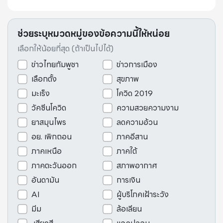
ช่วยระบุหมวดหมู่ของข้อความนี้ให้หน่อย
เลือกให้น้อยที่สุด (ถ้าเป็นไปได้)
ข่าวไทยกัมพูชา
ข่าวการเมือง
เลือกตั้ง
สุขภาพ
มะเร็ง
โควิด 2019
วัคซีนโควิด
ความสวยความงาม
ยาสมุนไพร
ลดความอ้วน
อย. เพิกถอน
ภาคอีสาน
ภาคเหนือ
ภาคใต้
ภาคตะวันออก
สภาพอากาศ
อันดามัน
การเงิน
AI
ผู้บริโภคเฝ้าระวัง
มีม
ล้อเลียน