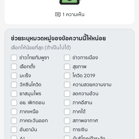
1
ความเห็น
ช่วยระบุหมวดหมู่ของข้อความนี้ให้หน่อย
เลือกให้น้อยที่สุด (ถ้าเป็นไปได้)
ข่าวไทยกัมพูชา
ข่าวการเมือง
เลือกตั้ง
สุขภาพ
มะเร็ง
โควิด 2019
วัคซีนโควิด
ความสวยความงาม
ยาสมุนไพร
ลดความอ้วน
อย. เพิกถอน
ภาคอีสาน
ภาคเหนือ
ภาคใต้
ภาคตะวันออก
สภาพอากาศ
อันดามัน
การเงิน
AI
ผู้บริโภคเฝ้าระวัง