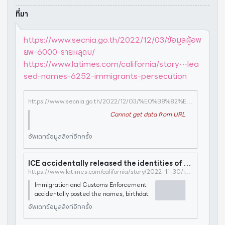
ที่มา
https://www.secnia.go.th/2022/12/03/ข้อมูลผู้อพ
ยพ-6000-รายหลุดบ/
https://www.latimes.com/california/story⋯lea
sed-names-6252-immigrants-persecution
https://www.secnia.go.th/2022/12/03/%E0%B8%82%E0%B9%89%E0%B8%AD%E0%B8%A1%E0%B8%B9%E0%B8%A5%E0%B8%9C%E0%B8%B9%E0%B9%89%E0%B8%AD%E0%B8%9E%E0%B8%A2%E0%B8%9E-6000-%E0%B8%A3%E0%B8%B2%E0%B8%A2%E0%B8%AB%E0%B8%A5%E0%B8%B8%E0%B8%94%E0%B8%9A/
Cannot get data from URL
อัพเดทข้อมูลลิงก์อีกครั้ง
ICE accidentally released the identities of 6,252 immigrants who sought protection in the U.S.
https://www.latimes.com/california/story/2022-11-30/ice-released-names-6252-immigrants-persecution
Immigration and Customs Enforcement
accidentally posted the names, birthdat
es, nationalities and detention locations
อัพเดทข้อมูลลิงก์อีกครั้ง
of more than 6,000 immigrants who clai
med to be fleeing torture and persecuti