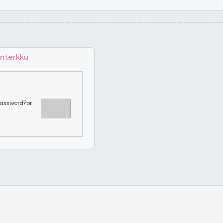
nterkku
password?or