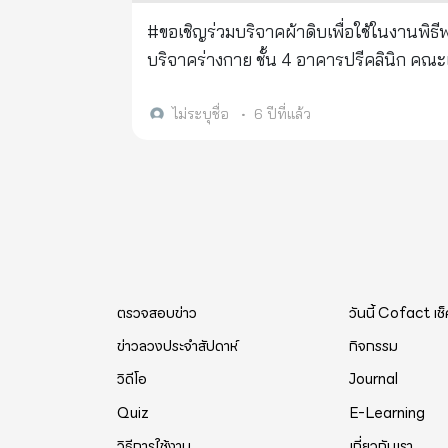
#ขอเชิญร่วมบริจาคผ้าดิบเพื่อใช้ในงานพิธีพระราชทานเพลิงศพครูใหญ่ ตั
บริจาคร่างกาย ชั้น 4 อาคารปรีคลินิก คณะแพทยศาสตร์ มหาวิทยาลัยขอนแก่น หรือ สามารถส่งทางไปรษณีย์มาที่ ภาค
วิชากายวิภาคศาสตร์ คณะแพทยศาสตร์ มหาว
ไม่ระบุชื่อ
•
6 ปีที่แล้ว
ตรวจสอบข่าว
วันนี้ Cofact เช
ข่าวลวงประจำสัปดาห์
กิจกรรม
วิดีโอ
Journal
Quiz
E-Learning
วิธีการใช้งาน
เกี่ยวกับเรา