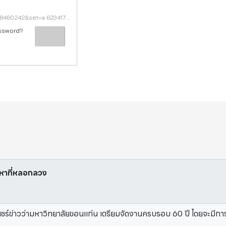
https://www.facebook.com/photo?fbid=670333418460242&set=a.623417269818524
assword?
้อหาที่หลอกลวง
ชร์ข่าวว่ามหาวิทยาลัยขอนแก่น เตรียมจัดงานครบรอบ 60 ปี โดยจะมีกา