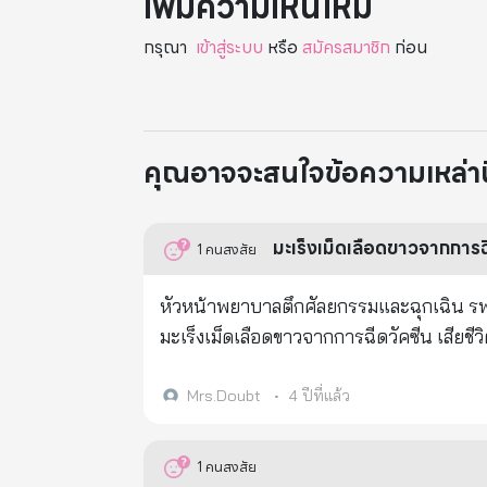
เพิ่มความเห็นใหม่
กรุณา
เข้าสู่ระบบ
หรือ
สมัครสมาชิก
ก่อน
คุณอาจจะสนใจข้อความเหล่านี้
มะเร็งเม็ดเลือดขาวจากการฉ
1
คนสงสัย
หัวหน้าพยาบาลตึกศัลยกรรมและฉุกเฉิน รพ.ศรีนครินทร์ มหาวิทยาลัยขอนแก่น ฉีดวัคซีนหลายเข็มเกินไป หมอวินิฉัยเป็น
มะเร็งเม็ดเลือดขาวจากการฉี
Mrs.Doubt
•
4 ปีที่แล้ว
1
คนสงสัย