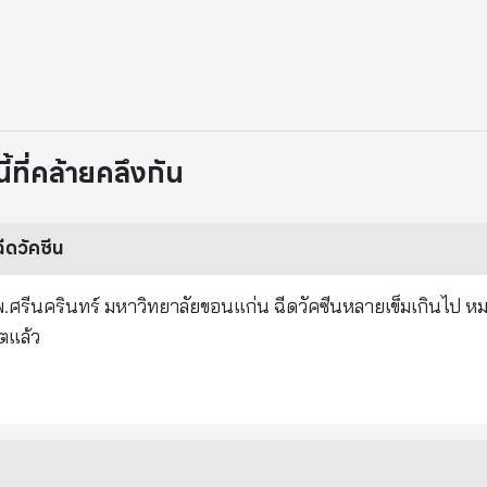
ที่คล้ายคลึงกัน
ีดวัคซีน
ดวัคซีน เสียชีวิตแล้ว