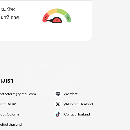
จ.ขอนแก่น
ามเรา
factcoform@gmail.com
@cofact
fact โคแฟค
@CofactThailand
fact Coform
CoFactThailand
ofactthailand