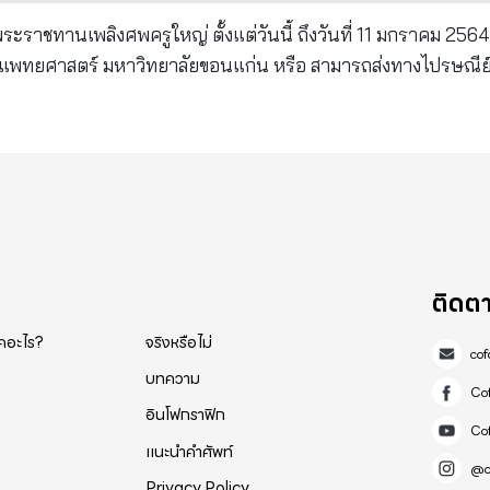
้งแต่วันนี้ ถึงวันที่ 11 มกราคม 2564 ณ ห้อง
ิทยาลัยขอนแก่น, 123 หมู่ 16 ถนนมิตรภาพ ต.ในเมือง อ.เมือง 
40002 (คณะแพทยศาสตร์ มหาวิทยาลัยขอนแก่น เบอร์โทร.043 348 360) ขอโมทนาสาธุครับ🙏🏻
ติดต
็คอะไร?
จริงหรือไม่
co
บทความ
Co
อินโฟกราฟิก
Co
แนะนำคำศัพท์
@c
Privacy Policy