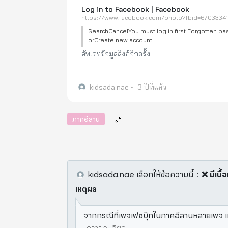
Log in to Facebook | Facebook
SearchCancelYou must log in first.Forgotten p
orCreate new account
อัพเดทข้อมูลลิงก์อีกครั้ง
kidsada.nae
•
3 ปีที่แล้ว
ภาคอีสาน
kidsada.nae
เลือกให้ข้อความนี้
：
❌ มีเนื
เหตุผล
จากกรณีที่เพจเฟซบุ๊กในภาคอีสานหลายเพจ แ