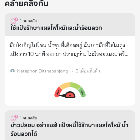
คล้ายคลึงกัน
1
คนสงสัย
ใช้แป้งรักษาแผลไฟไหม้และน้ำร้อนลวก
มือบังเอิญไปโดน น้ำซุปที่เดือดอยู่ ฉันเอามือที่ใส่ในถุง
แป้งราว 10 นาที ออกมา ปรากฎว่า.. ไม่มีรอยแดง.. หรือ
แผลพุพองเลย ไม่มีร่องรอยบาดเจ็บปรากฏ ทุกครั้งที่มี
ของร้อน ลวกถูก..จะเอาแป้งหมี่พอกไว้ ปล. แป้งแช่เย็น..
Nataphon Ditthabanjong
•
5 เดือนที่แล้ว
ได้ผลดีกว่าแป้งที่มีอุณหภูมิของห้องปกติ
1
คนสงสัย
ข่าวปลอม อย่าแชร์! แป้งหมี่ใช้รักษาแผลไฟไหม้ น้ำ
ร้อนลวกได้