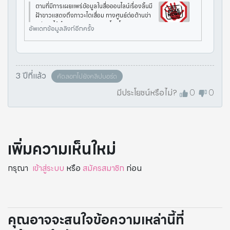
ตามที่มีการเผยแพร่ข้อมูลในสื่อออนไลน์เรื่องลิ้นมี
ฝ้าขาวแสดงถึงภาวะไตเสื่อม ทางศูนย์ต่อต้านข่า
วปลอมได้ดำเนินการตรวจสอบโดยโรงพยาบาลร
อัพเดทข้อมูลลิงก์อีกครั้ง
าชวิถี กรมการแพทย์ กระทรวงสาธารณสุข พบว่
าประเด็นดังกล่าวนั้น เป็นข้อมู
3 ปีที่แล้ว
คัดลอกไปยังคลิปบอร์ด
มีประโยชน์หรือไม่?
0
0
เพิ่มความเห็นใหม่
กรุณา
เข้าสู่ระบบ
หรือ
สมัครสมาชิก
ก่อน
คุณอาจจะสนใจข้อความเหล่านี้ที่