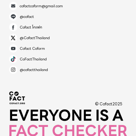
cofactcoform@gmail.com
@cofact
Cofact โคแฟค
@CofactThailand
Cofact Coform
CoFactThailand
@cofactthailand
© Cofact2025