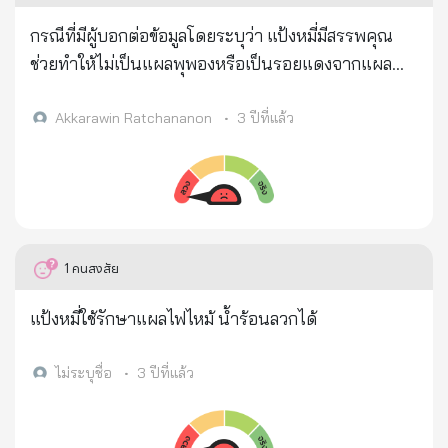
กรณีที่มีผู้บอกต่อข้อมูลโดยระบุว่า แป้งหมี่มีสรรพคุณ
ช่วยทำให้ไม่เป็นแผลพุพองหรือเป็นรอยแดงจากแผลน้ำ
ร้อนลวก แผลไฟไหม้นั้น ทางกรมการแพทย์ กระทรวง
สาธารณสุข ได้ตรวจสอบข้อมูลและชี้แจงว่า แป้งหมี่ไม่
Akkarawin Ratchananon
•
3 ปีที่แล้ว
สามารถรักษาแผลไฟไหม้น้ำร้อนลวกได้ อีกทั้งยิ่งทำให้
เสี่ยงต่อการที่แผลจะติดเชื้อ โดยเมื่อเกิดบาดแผลไฟไหม้
น้ำร้อนลวก หลังจากทำความสะอาดบาดแผลเสร็จแล้ว
การใช้ความเย็นมาประคบบริเวณที่เกิดแผลจะสามารถ
บรรเทาอาการปวดได้
1
คนสงสัย
แป้งหมี่ใช้รักษาแผลไฟไหม้ น้ำร้อนลวกได้
ไม่ระบุชื่อ
•
3 ปีที่แล้ว