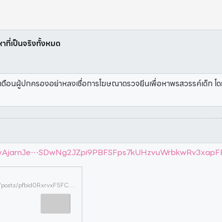
หาที่เป็นจริงทั้งหมด
ตือนผู้ปกครองอย่าหลงเชื่อการโฆษณาตรวจยีนเพื่อหาพรสวรรค์เด็ก โดย
ebyAjarnJe⋯SDwNg2JZpi9PBFSFps7kUHzvuWrbkwRv3xapFP
https://www.facebook.com/OhISeebyAjarnJess/posts/pfbid0RxrvxF5FCQK187Ch6KydQS5VLSDwNg2JZpi9PBFSFps7kUHzvuWrbkwRv3xapFP1l