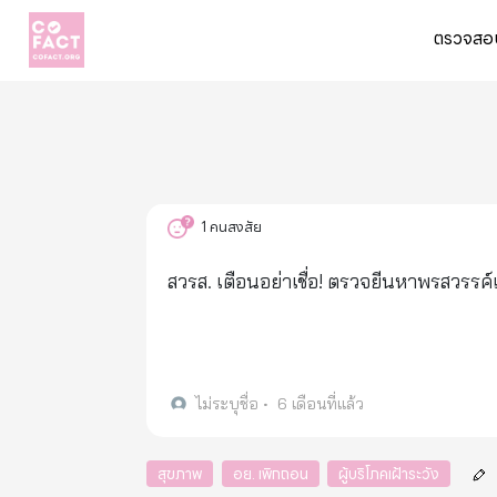
ตรวจสอบ
1
คนสงสัย
สวรส. เตือนอย่าเชื่อ! ตรวจยีนหาพรสวรรค์เด็
ไม่ระบุชื่อ
•
6 เดือนที่แล้ว
สุขภาพ
อย. เพิกถอน
ผู้บริโภคเฝ้าระวัง