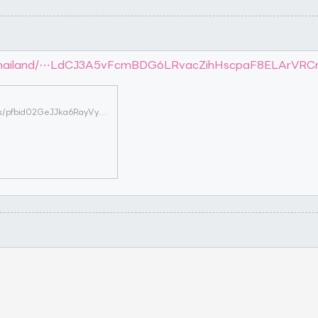
tThailand/⋯LdCJ3A5vFcmBDG6LRvacZihHscpaF8ELArVRC
https://www.facebook.com/CofactThailand/posts/pfbid02GeJJka6RayVyKohvKL8xCqZcpLdCJ3A5vFcmBDG6LRvacZihHscpaF8ELArVRCmal