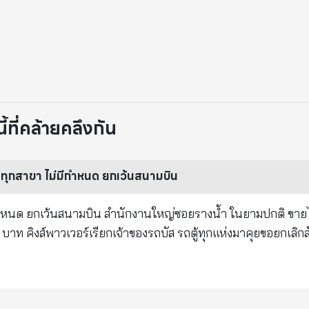
ที่คล้ายคลึงกัน
 ปิดทุกสาขา ไม่มีกำหนด ยกเว้นสนามบิน
ม่มีกำหนด ยกเว้นสนามบิน สำนักงานใหญ่ซอยรางน้ำ ในยามปกติ ขาย
ลิกสัญญาไม่มี
บัสตกงาน 1,400 คัน รถตู้ตกงาน 4,000 คัน ไม่นับ supplyer ทุกร
นักมวย พี่เลี้ยง พนักงานตกงานทันทีแบบไม่มีชดเชย ปกติลุมพินี 
 เฉพาะเสาร์จัดสองรอบ จัดนัดละ 10 คู่ รวมนักมวยตกงาน สัปดาห์ล