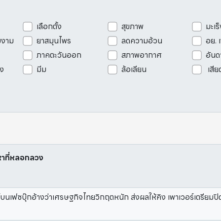
เลือกตั้ง
สุขภาพ
มะเร็
มงาม
ยาสมุนไพร
ลดความอ้วน
อย. 
ภาคตะวันออก
สภาพอากาศ
อันด
ัง
มีม
ล้อเลียน
เสีย
อหาที่หลอกลวง
บนเฟซบุ๊กอ้างว่าเศรษฐกิจไทยวิกฤตหนัก ส่งผลให้คิง เพาเวอร์เตรียม