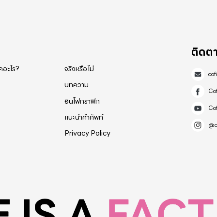
ด ร้านขายเสื้อผ้าที่ศูนย์การค้าแพลทตินั่ม ประตู
นี้ขายได้วันละไม่เกิน 2,000 บาท ขณะที่ค่าเช่าเขาลดให้จากเดื
ม่มีคนเดินในวันนี้ ใบหยกสกาย ปกติขาย
,000 คน มื้อเย็นขาย 2,000 คน วันนี้ไม่มีสักคน รถบัสจากวันละ 
ติดต
แบบวอล์คอินแบบเสียไม่ได้หัวละ 1,800 บวกบวก วันนี้ลดเหลือ 65
็คอะไร?
จริงหรือไม่
co
บทความ
Co
อินโฟกราฟิก
Co
แนะนำคำศัพท์
@c
Privacy Policy