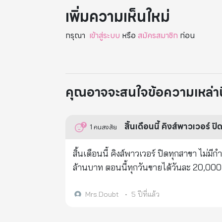
เพิ่มความเห็นใหม่
กรุณา
เข้าสู่ระบบ
หรือ
สมัครสมาชิก
ก่อน
คุณอาจจะสนใจข้อความเหล่านี้
สิ้นเดือนนี้ คิงส์พาวเวอร์
1
คนสงสัย
สิ้นเดือนนี้ คิงส์พาวเวอร์ ปิดทุกสาขา ไ
ล้านบาท ตอนนี้ทุกวันขายได้วันละ 20,000 บาท คิงส์พาวเวอร์เรียกเจ้าของรถบัส รถตู้ทุกแห่งมาคุยขอยกเ
กำหนดนับแต่สิ้นเดือนมีนาคมเป็นต้นไป มีรถ
มวยลุมพินี ประกาศปิด ไม่มีกำหนด ส่งผลให้
Mrs.Doubt
•
5 ปีที่แล้ว
ละ 3 วัน 4 นัด คือ อังคาร ศุกร์ และเสาร์