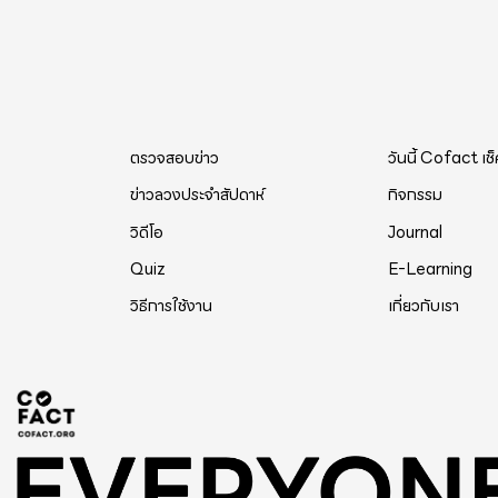
เดือนละราว 320 คนไม่นับค่ายมวยขาดรายได้ พี่เลี้ยง เทรนเน่อร์โดนหม
น้ำ ชั่นล่างเคยขายได้วันละ 3 ล้านบาท วัน
บาท เหลือแสนบาท ขายทั้งเดือนยังไม่ได้ค่าเช่า ต้องวัดที่สายป่าน ประตูน้ำ ไ
อาหารกลางวันให้ทัวร์จีนและอินเดียวันละ 4
เหลือสักคัน จากเคยขายบุฟเฟ่ต์ให้คนทั่วไป
ตรวจสอบข่าว
วันนี้ Cofact เช
คนกล้าไปกิน หายนะหมดประเทศแล้ว
ข่าวลวงประจำสัปดาห์
กิจกรรม
วิดีโอ
Journal
Quiz
E-Learning
วิธีการใช้งาน
เกี่ยวกับเรา