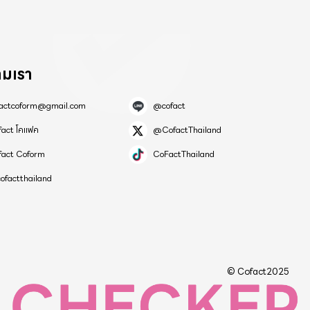
อนละสองแสน
500 คัน ไม่
ามเรา
0 บาท ไม่มี
factcoform@gmail.com
@cofact
fact โคแฟค
@CofactThailand
fact Coform
CoFactThailand
ofactthailand
© Cofact2025