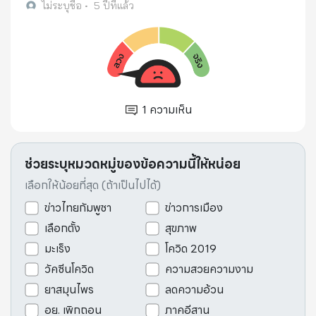
ไม่ระบุชื่อ
•
5 ปีที่แล้ว
1
ความเห็น
ช่วยระบุหมวดหมู่ของข้อความนี้ให้หน่อย
เลือกให้น้อยที่สุด (ถ้าเป็นไปได้)
ข่าวไทยกัมพูชา
ข่าวการเมือง
เลือกตั้ง
สุขภาพ
มะเร็ง
โควิด 2019
วัคซีนโควิด
ความสวยความงาม
ยาสมุนไพร
ลดความอ้วน
อย. เพิกถอน
ภาคอีสาน