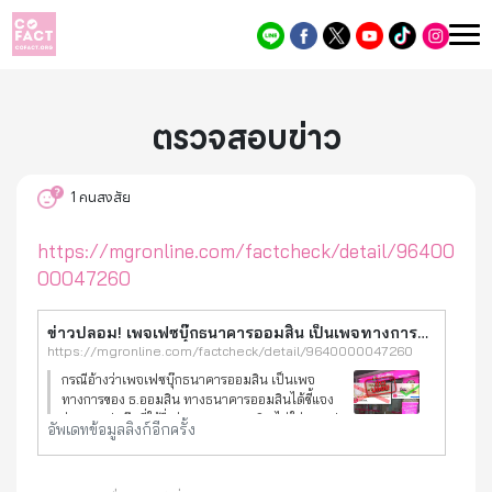
ตรวจสอบข่าว
1
คนสงสัย
https://mgronline.com/factcheck/detail/96400
00047260
ข่าวปลอม! เพจเฟซบุ๊กธนาคารออมสิน เป็นเพจทางการของ ธ.ออมสิน
https://mgronline.com/factcheck/detail/9640000047260
กรณีอ้างว่าเพจเฟซบุ๊กธนาคารออมสิน เป็นเพจ
ทางการของ ธ.ออมสิน ทางธนาคารออมสินได้ชี้แจง
ว่า เพจเฟซบุ๊กที่ใช้ชื่อว่าธนาคารออมสิน ไม่ใช่เพจเฟ
อัพเดทข้อมูลลิงก์อีกครั้ง
ซบุ๊กทางการของธนาคารออมสิน เป็นการแอบอ้างนำ
ชื่อ โลโก้ ตลอดทั้งกระ