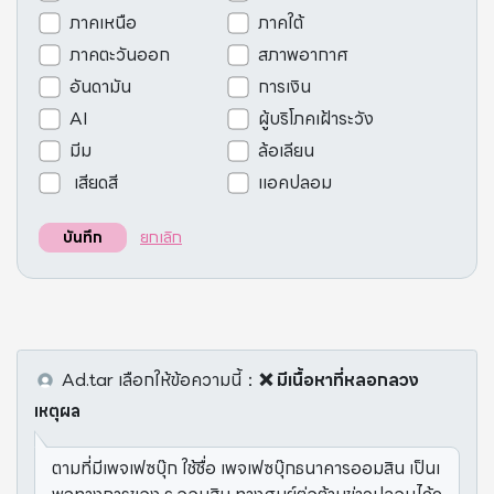
ภาคเหนือ
ภาคใต้
ภาคตะวันออก
สภาพอากาศ
อันดามัน
การเงิน
AI
ผู้บริโภคเฝ้าระวัง
มีม
ล้อเลียน
เสียดสี
แอคปลอม
ยกเลิก
บันทึก
Ad.tar
เลือกให้ข้อความนี้
：
❌ มีเนื้อหาที่หลอกลวง
เหตุผล
ตามที่มีเพจเฟซบุ๊ก ใช้ชื่อ เพจเฟซบุ๊กธนาคารออมสิน เป็นเ