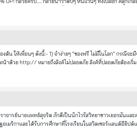
 บ่ายลงทะเล เย็นทานอาหารเย็น หลังอาหารเย็นลงทะเลไล่จับปูลม
ลือ เคี้ยวให้เต็ม
่งนี้ คุณยายอนุญาตให้คนท้องถิ่นคนหนึ่ง
ลือบในปากและลำคอ ฆ่าเชื้อแปลกปลอม ก่อนลงไปในท้อง ผมดูจากคลิป
ยสุดของที่ ดูเหมือนนายอ๋วยจะเป็นช่างที่มาช่วยซ่อมบ้านให้ นายอ๋วยมี
บ "รศ.ดร.โกวิน วิวัฒนพงศ์พันธ์" ที่พวกเขาส่งมาให้ ผมมันพวก "กล้วย
วามสนิทสนมกับเรา หลังจากที่คุณยายจากไป คุนพ่อคุณแม่และพว
 คอผมเหมือนผ่านการกินทราย ปรากฏว่า
่ง ตัวเขาร่วมกับเพื่อนๆของเขากับทนายความคนหนึ่งถือโอกาสใช้ช่อ
์ที่ดินครี่งหนึ่ง คือด้านหลังที่เขาปลูกกระต๊อบอยู่ ความจริงเราไ
“ของฟรี ไม่มีในโลก” กรณีจะมีจริง ไม่ต้องส่ง
องเขาคนหนึ่งเกิดความขัดแย้งกับเขา จึงนำเรื่องนี้มาบอกเรา เราจึงไ
นื่อยและต้องเสียค่าใช้จ่ายไม่น้อยกว่าเรื่องจะ
ส่วนใหญ่ที่ปลอมกัน จะลงท้ายลิงค์ว่า .club
นวนไม่น้อยเป็นค่ารื้อถอน กลุ่มคนกลุ่มหนึ่งที่ก่อตั้ง
อด ปอดก็ไม่เป็นไร ปอดก็ทำหน้าที่ได้ การที่เอาปอดเข้าฟอกออกซิเจ
ั้งตัวเป็นปฏิปักษ์กับสถาบันพระมหากษัตริย์ อ้างตลอดเวลาว่า
ุณเป็นเหยื่อมิจฉาชีพคนเดียวไม่พอ คุณยังใจดีส่งลิงค์นี้ไปยังเพ
มหากษัตริย์ไม่ คนกลุ่มนี้ก็ไม่ต่างอะไรกับลูกชายคนเล็กของนา
ามยึดเป็นที่ของตัวเอง ปฐมกษัตริย์ตั้งแต่สมัยสุโขทัย กรุง
๊ะ...อย่างนั้นต้องทดลองดูซี" มันหยุดไอที่
ราะห์ด้วยค่ะ Cr.รศ.ดร.วงศ์จันทร์
ล้วนเป็นพระมหากษัตริย์ที่นำทัพออกรบ รวบรวมดินแดนก่อตั้งประ
เข้าร่างกาย จะผ่านระบบหายใจก่อน หรือผ่านมาที่ปาก ร่างกายก็
ะเทศเมื่อถูกรุกราน เมื่อประเทศชาติต้องเสียเอกราชถูกยึดครอง ก็
กราชอีกครั้ง หากไม่มีพระมหากษัตริย์ เราอาจไม่มีประเทศอย่างทุก