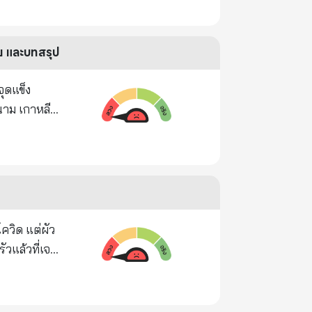
บทัพพ่ายแพ้
ีน
ทั้งหมดทดลอง
า
ทย และบทสรุป
นจนมีเงินมี
จะเป็น
ณาธิคุณของ
วัคซีนจะทำให้
นาม เกาหลี
ทำให้เกิดการ
วก 3. แผ่น
ยดชังต่อ
งที่อันตราย
น เต็มไปด้วย
กาลที่ 9
นจะเข้าไปยัง
ากกว่ากลุ่ม
นวร่วมที่
และจะทำให้
นไพรมี
่าไม้ ภูเขา
ืนเข้าไปไม่
ไม่ควรมี
ลงเป็นไฟฟ้า
ละ
ัวแล้วที่เจอ
ไรก็ได้กับ
านเมือง ไม่
or Yee T Bi
ร่ไอมาก เรา
สได้ภายใน