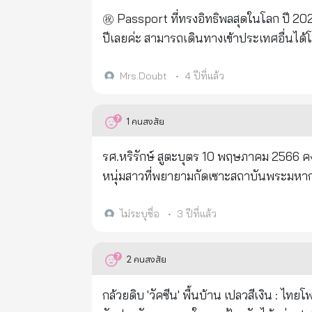
㊗️ Passport ที่ทรงอิทธิพลสุดในโลก ปี 2023 ㊗️ ลำดับที่ 1 ญี่ปุ่น🇯🇵 โดยยังคงความแข็งแกร่งแชมป์อย่างต่อเนื่อ
ปีเลยค่ะ สามารถเดินทางเข้าประเทศอื่นได้โดยไม่ต้องขอวีซ่า ถึง 193 ประเทศเลยทีเดียว จากการจัดลำดับ Passport (
หนังสือเดินทางเดินทางทั่วโลก / จำนวนที่
on Arrival ㊗️ ลำดับ Passport ทรงพลังปี 2023 ① ญี่ปุ่น ✈︎ เข้าได้ 193 ประเทศ ② สิงคโปร์ , เกาหลีใต้ ✈︎ เข้าได้ 192
Mrs.Doubt
•
4 ปีที่แล้ว
ประเทศ ③ เยอรมนี , สเปน ✈︎ เข้าได้ 190 ประเทศ ④ ฟินแลนด์ , อิตาลี และลักเซมเบิร์ก ✈︎ เข้าได้ 189 ประเทศ ⑤ ออสเตรีย
, เดนมาร์ก ,เนเธอร์แลนด์ และสวีเดน ✈︎ เข้าได้ 188 ประเทศ สำหรับไทย🇹🇭 จากการจัดลำดับ ในส่วนของปีนี้ไทยตกไป
1
คนสงสัย
อยู่ลำดับที่ 68 ( ในปี 2022 นั้นอยู่ลำดับที่ 65 ค่ะ ) ㊗️ ที่มา : Henley Passport Index
https://www.henleyglobal.com/passpo
รศ.หริรักษ์ สูตะบุตร 10 พฤษภาคม 2566 คงไม่มีข้อสงสัยอีกแล้วว่า พรรคการเมืองพรรคหนึ่งที่ว่ากำลังมาแรง กับกลุ่มคน
หนุ่มสาวที่พยายามกัดเซาะสถาบันพระมหากษัต
อย่างแข็งขันต่อเนื่องที่จะกัดเซาะต่อไปจนน
มหากรุณาธิคุณต่อบรรพบุรุษและครอบครัวตัวเอง ถึงตรงนี้อยากจะเล่าเรื่องที่ผมเคยเล่ามาครั้งหนึ่งแล้ว
ไม่ระบุชื่อ
•
3 ปีที่แล้ว
มาเล่าอีกครั้ง เรื่องมีอยู่ว่า เมื่อผมยังเด
พระราชนิเวศน์มฤคทายวัน ชื่อ "บ้านปลุกปรีดี
2
คนสงสัย
นี้โดยมีคุณยายเป็นผู้ดูแล หาอาหารการกินให้ทุกมื้อ พวกเราตื่นแต่เช้าก็ไปหาน้ำตาลสดกัน ไปรอซื้อ
สดจะบรรจุอยู่ในกระบอกไม้ไผ่ เป็นน้ำตาลส
กล้วยดิบ 'วัคซีน' พื้นบ้าน เปลวสีเงิน : ไทยโพสต์ 25 มกราคม พ.ศ. 2564 เวลา 00:01 น. ผมทดลองแล้ว ลงทุนไป ๒๐ บาท