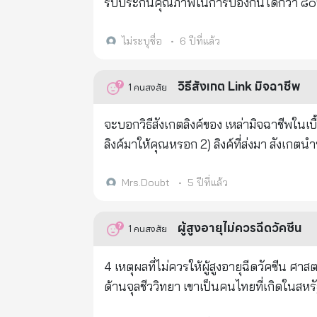
หาหอยเสียบ กลับเข้าบ้านทานอาหารกลางวัน
รับประกันคุณภาพในการป้องกันได้กว่า ๘๐% UP! กล้วยครับ.... กล้วยน้ำว้าดิบๆ หั่นแว่นๆ ทั้งเปลือก คลุกเก
นั้น เป็นชีวิตที่สนุกและมีความสุขจนจำได้ไม่เคยลืมจนถึงทุกวันนี้ ที่บ้านชะอำแห
ปาก เจ้ายางและเมือกกล้วย จะเป็นด่านหน้า เค
ชื่อ นายอ๋วย มาปลูกกระต๊อบอยู่ฟรีๆทางด้านปลา
"ป้านิดดา หงษ์วิวัฒน์" นักธรรมชาติบำบัด สนทนากั
ไม่ระบุชื่อ
•
6 ปีที่แล้ว
ลูกชายหลายคน ลูกของนายอ๋วยบางคนก็มีค
นิยม" ฟังเสร็จ ซื้อกล้วยดิบมาลองเลย ลองมา ๒ วัน เห็นผลทันตา ปกติตื่นนอน
พักตากอากาศที่บ้านหลังนี้เป็นประจำ หลังจากนายอ๋วยเสียชีวิต ลูกคนโต และคนกลาง ย้ายออกไปใช้ชีวิตอยู่ที่อื่น ลูกคน
หายไปเลย! ผมถอดคำจากคลิปมาให้ อยากให้ทดลองกัน ระหว่างวัคซีนยังไม่มา ใช้ "วัคซีนกล้วยดิบ" ไปก่อน รับรอง "โควิด
วิธีสังเกต Link มิจฉาชีพ
1
คนสงสัย
เล็กที่ยังคงอาศัยอยู่ในที่แปลงนี้ วันหนึ
ยกโคตรขยาด"! โกวิน : ผมไอ แสบคอ ก็ค้นในเน็ต พบว่า เมื่อเป็นไวรัส มีรายงานศึกษาว่า โควิดตัวนี้ มีความแตกต่างจาก
ไปยื่นศาลจังหวัดเพชรบุรี ขอครอบครองปรปักษ
ไข้หวัดใหญ่ ไข้หวัดธรรมดาอย่างไร อยู่ในกลุ่มเดียวกัน อาการคล้ายกันมาก แต่จุดต่างของเขา คือ จะแสบคอมาก จะไอ
จะบอกวิธีสังเกตลิงค์ของ เหล่ามิจฉาชีพในเบื้องต้น ให้เพื่อนๆ ดังนี้:- 1) จำง่ายๆ 
โอกาสที่จะรู้เรื่องนี้เลย แต่บังเอิญเพื่อนข
(แห้ง) มาก มีไข้ ก็ไข้มากเลย มีรายงานออกมาว่า จุดเริ่มต้นของเขาอยู่ที่ลำคอ จนกระทั่งต่อมรับรสที่อยู่ที่ปลายลิ้นไม่สามารถ
ลิงค์มาให้คุณหรอก 2) ลิงค์ที่ส่งมา สังเกตนำหน้าด้วย http:// หมายถึงลิงค์ไม่ปลอดภัย ลิงค์ที่ปลอดภัยต้องเริ่มด้วย
ได้ทันก่อนที่ศาลจะมีคำพิพากษา ต่อสู้คดีกันกว่าจะชนะก็ใช้เวลาเป็นปี ซึ่งเห
ทำงานได้ดี กินอาหารไม่อร่อย รับรสไม่ได้ "ผมก็บอกว่า เอ้ย..ถ้าอย่างนั้น มันเริ่มต้นที่คอใช่มั้ย เราหาอะไรมาจัดการที่คอให้
https:// สังเกตไหม มี s ต่อท้าย หมายถึงลิงค์ที่มีตัวมีตน/มาตรฐาน 3) ลิงค์
จบ สุดท้ายเรายังให้เงินผู้ที่พยายามยึดครองที่ของเราไปจำ
ได้สิ ถ้าเราจัดการได้ มันก็ไม่มีลามไปที่ป
ใครก็สร้างได้/ไม่มีตัวตน 4) ให้คุณจำไว้ว่า ยุคนี้คือ ยุคดิจิตอล โซเชี่ยลมีแต่การหลอกลวงเกิน 50% คุณอย่าตกเป็นเหยื่อโซ
Mrs.Doubt
•
5 ปีที่แล้ว
พรรคการเมืองพรรคหนึ่ง พยายามจะเปลี่ยนประเทศ ต
ก็ไม่ล้มเหลว ไม่ล้มเหลวเราก็ไม่ป่วยซี" ผมก็เริ่มต้นศึกษา แล้วก็เจอกล้วย มีอยู่ราย ผมจำไม่ได้ ต้องขอบคุณเขา ที่เขาช่วย
เชี่ยลทุกรูปแบบ สอนลูกหลานด้วย และการที่ค
ประเทศไทยเป็นของประชาชน หาใช่เป็นของพระ
แนะนำ เขาบอกว่ากล้วยน้ำว้า ต้องกล้วยดิบนะเขียวๆ เนี่ย เอามาแล้วต้องหั่นเป็นแว่นๆ เอาลักษณะที่เราเคี้ยวง่ายๆ มีข้อมูล
ตามที่ลิงค์เค้าสั่งอีกด้วย ก่อนส่งลิงค์/แชร์ต่างๆ ควรนึกถึงคำเตือน และพิจารณาให้รอบครอบ ว่าเป็นลิงค์จริง ปลอดภัย จึง
ผู้สูงอายุไม่ควรฉีดวัคซีน
1
คนสงสัย
ชะอำของครอบครัวผม ที่ได้อาศัยอยู่อย่างสุขสบาย สุดท้ายพยาย
แพทย์แผนไทยโบราณว่า กล้วยดิบนี้สามารถหยุดยั้งการไอที่ลำคอได้ "ผมบอกเอ
ส่งต่อนะคะ ..ขอขอบคุณเจ้าของบทวิเค
ศรีอยุทธยา กรุงธนบุรี กรุงรัตนโกสินทร์ 
ลำคอเพราะอะไร เพราะว่าเมื่อมีเชื้อโรคมา
4 เหตุผลที่ไม่ควรให้ผู้สูงอายุฉีดวัคซีน ศาสตราจารย์นายแพทย์สุจริต ภักดีเป็นนักไวรัสวิทยาชาวเยอรมันและศาสตราจารย์
ต่อๆมาก็มีทั้งต้องทำสงครามเพื่อป้องกันปร
เชื้อโรค ลำคอนี่ก็เป็นจุดเริ่มต้นที่เราจะมีน้ำเมือกออกมา เพื่อกักเชื้อโรคจากอากาศที่มีเชื้อโรค ฉะนั้น เมื่อเชื้อโรคมาติดที่นี่
ด้านจุลชีววิทยา เขาเป็นคนไทยที่เกิดในสหรัฐอเมริกาและได้รับการศึกษาที่โรงเรียนในสวิตเซอร์แลนด์อียิปต์และไทย เขา
กษัตริย์ทรงทำสงครามเพื่อกู้ชาติจนได้รับเอ
มันก็จะมีอาการอักเสบที่ลำคอก่อน พออักเสบปุ๊บ ร่างกายก็พยายามกำจัดมันออกด้วยอาการไอ ไอมากแสดงว่ามีเยอะ ถ้า
เรียนแพทย์ที่มหาวิทยาลัยบอนน์ เขาเป็นอดีตหัวหน้าสถาบันจุลชีววิทยาทางการแพทย์และสุขอนามัยในเยอรมนี นายแพทย์