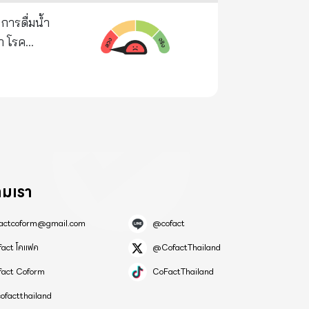
มากกว่าที่
ท่าเทียม ออก
ดได้อย่างไร
ผู้ป่วยเล่า
 อ้อย พืช
่างไร การ
และต้องเป็นน้ำ
วบ้านรู้จัก
นธ์ุพืชสัตว์
ยนกันเป็น
้องนำส่งโรง
ะเลยเกษตร
 7. จาก
มองในวัยเพียง
 จงใช้สติ
จะไม่ทิ้งใคร
ามรุนแรงและ
บทานน้ำเย็นก็
ามเรา
ละของเสียไป
ัก แต่ยังมี
หลาย
factcoform@gmail.com
@cofact
ับปรุง
อกทาง
ได้เอง ต้อง
fact โคแฟค
@CofactThailand
อร่างกายรวม
ทรีย์
่ต้องติดค้าง
fact Coform
CoFactThailand
ofactthailand
่นวาย ต่อ
ความเป็น