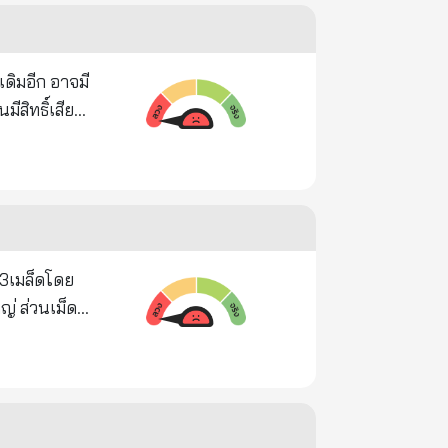
กตั้งตาม
้งแต่สมัย
เอามาตรา 112
จากตลาดราคา
องชาติ และ
 ป้านิด
ีสิทธิ์เสียใจ
2. พ่อ
คนไทยส่ง
ยกระแสความ
ุ่มหนึ่ง
ง่ายของท่าน
ี
โง่ เลว จน
้งตัวเองได้
จากที่
็นแป้งก็มีผล"
 Top News
อำนาจ ไม่มี
่อนชีวิตด้วย
ะ3เมล็ดโดย
อีกพรรคหนึ่ง
ยายใหญ่ขึ้น
นด้วยฉันทะ
 จึงไม่มีพรรค
ระเทศใดทำได้
ง่าย ไม่ยึด
รายแรกของ
ใจ ความเป็น
ยกว่า อย่าใช้
อเอก ชาตร์
ทำให้ปัญญา
้านล่างได้เลย
ตสำนึกความ
งเอาแต่ความ