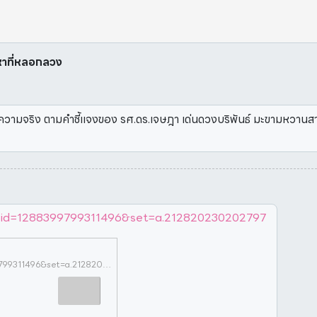
อหาที่หลอกลวง
ป็นความจริง ตามคำชี้แจงของ รศ.ดร.เจษฎา เด่นดวงบริพันธ์ มะขามหวาน
fbid=1288399799311496&set=a.212820230202797
https://www.facebook.com/photo?fbid=1288399799311496&set=a.212820230202797