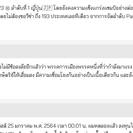
งตลอด 5
สามารถเข้าประเทศ หรือเดินทางเข้าประเทศไม่ต้องขอวีซ่า / Visa-
rt-index
ริย์ให้เสื่อมลง มีความเชื่อมโยงกันอย่างเป็นเนื้อเดียวกัน แล
่าแปลกใจ ไม่มีใครเลยในกลุ่มนี้ที่สำนึกว่าพระมหากษัตริย์ทรงมีพ
 วันนี้จะขอนำกลับ
็กๆ คุณยายผมซื้อบ้านพักตากอากาศที่หาดชะอำ ซึ่งเป็นบ้านที่สร้างในย
" เมื่อครั้งกระโน้น ผมและพี่ๆในช่วงเวลาปิดภาคเรียน จะใช้ชีวิตอย
จากใต้ต้นตาล น้ำตาล
ดที่ยังไม่ผ่านความร้อน หวานหอมยิ่งนัก หลังอาหารเช้าก็ลงทะเล 