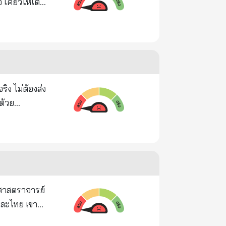
 ชีวิตช่วง
กเราก็ยังมา
งกฎหมาย แอบ
ม่น่าจะมี
ปยื่นฟ้องค้าน
นได้ ระบบอื่น
ื่อนของคุณ
ยอ๋วยที่บ้าน
เทศ พระองค์
จะมีระบบกัก
มีพระมหา
วันนี้ ใน