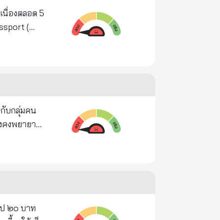
Free / Visa
ะยังคงพยายาม
ระ
ุคเดียวกันกับ
ู่ที่บ้านหลัง
เล่นน้ำทะเล