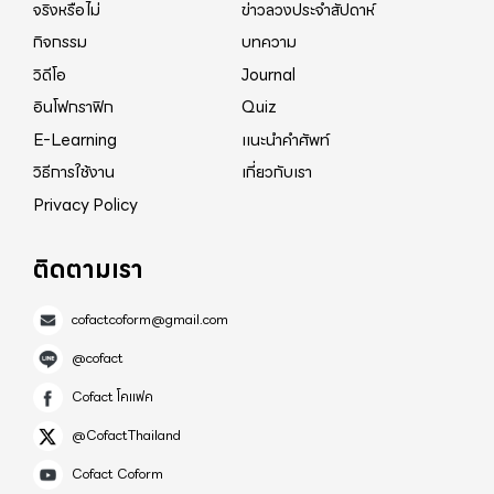
จริงหรือไม่
ข่าวลวงประจำสัปดาห์
กิจกรรม
บทความ
วิดีโอ
Journal
อินโฟกราฟิก
Quiz
E-Learning
แนะนำคำศัพท์
วิธีการใช้งาน
เกี่ยวกับเรา
Privacy Policy
ติดตามเรา
cofactcoform@gmail.com
@cofact
Cofact โคแฟค
@CofactThailand
Cofact Coform