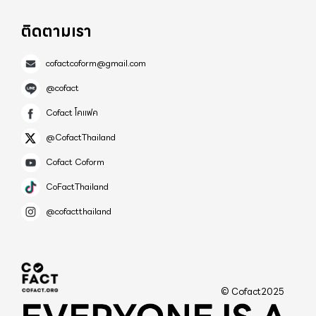
ติดตามเรา
cofactcoform@gmail.com
@cofact
Cofact โคแฟค
@CofactThailand
Cofact Coform
CoFactThailand
@cofactthailand
© Cofact2025