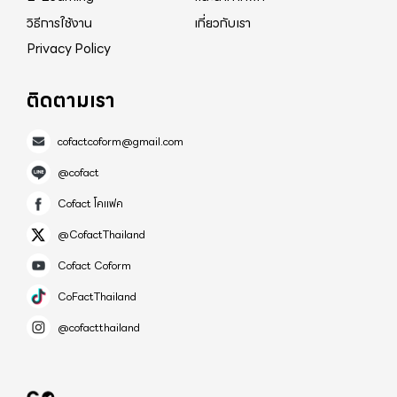
วิธีการใช้งาน
เกี่ยวกับเรา
Privacy Policy
ติดตามเรา
cofactcoform@gmail.com
@cofact
Cofact โคแฟค
@CofactThailand
Cofact Coform
CoFactThailand
@cofactthailand