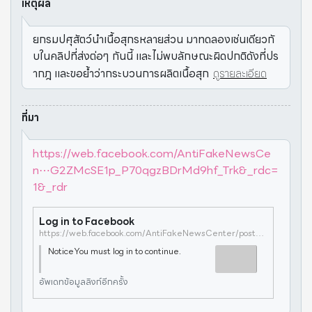
เหตุผล
ยกรมปศุสัตว์นำเนื้อสุกรหลายส่วน มาทดลองเช่นเดียวกั
บในคลิปที่ส่งต่อๆ กันนี้ และไม่พบลักษณะผิดปกติดังที่ปร
ากฎ และขอย้ำว่ากระบวนการผลิตเนื้อสุก
ดูรายละเอียด
ที่มา
https://web.facebook.com/AntiFakeNewsCe
n⋯G2ZMcSE1p_P70qgzBDrMd9hf_Trk&_rdc=
1&_rdr
Log in to Facebook
https://web.facebook.com/AntiFakeNewsCenter/posts/529046748529503/?paipv=0&eav=AfaZSZwANB0GPS_uA2glrwZCurU8Q7nD-wnP42ZG2ZMcSE1p_P70qgzBDrMd9hf_Trk&_rdc=1&_rdr
NoticeYou must log in to continue.
อัพเดทข้อมูลลิงก์อีกครั้ง