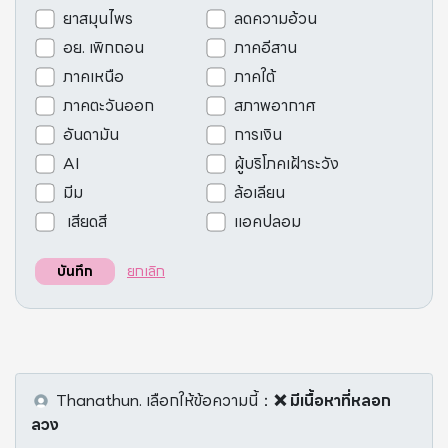
ยาสมุนไพร
ลดความอ้วน
อย. เพิกถอน
ภาคอีสาน
ภาคเหนือ
ภาคใต้
ภาคตะวันออก
สภาพอากาศ
อันดามัน
การเงิน
AI
ผู้บริโภคเฝ้าระวัง
มีม
ล้อเลียน
เสียดสี
แอคปลอม
ยกเลิก
บันทึก
Thanathun.
เลือกให้ข้อความนี้
：
❌ มีเนื้อหาที่หลอก
ลวง