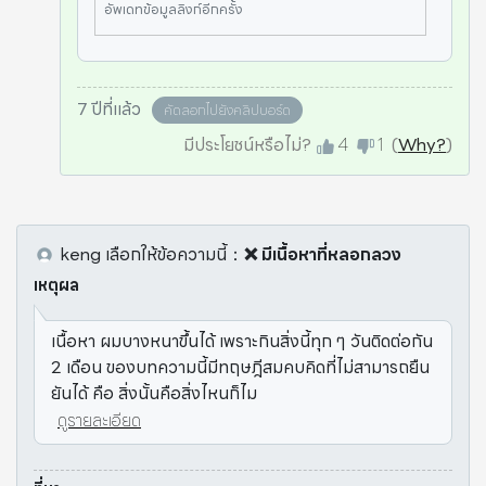
ผมเอามาเล่ามาก เพราะอยากอยู่บนโลกนี้
อัพเดทข้อมูลลิงก์อีกครั้ง
แบบสุขภาพดีให้ยาวนานขึ้นกว่าเดิม! ผมช
อบดูรายการสุขภาพญี่ปุ่น เจออะไรเจ๋งๆ
อะไรน่าสนใจแบบ
7 ปีที่แล้ว
คัดลอกไปยังคลิปบอร์ด
มีประโยชน์หรือไม่?
4
1
(
Why?
)
keng
เลือกให้ข้อความนี้
：
❌ มีเนื้อหาที่หลอกลวง
เหตุผล
เนื้อหา ผมบางหนาขึ้นได้ เพราะกินสิ่งนี้ทุก ๆ วันติดต่อกัน
2 เดือน ของบทความนี้มีทฤษฎีสมคบคิดที่ไม่สามารถยืน
ยันได้ คือ สิ่งนั้นคือสิ่งไหนก็ไม
ดูรายละเอียด