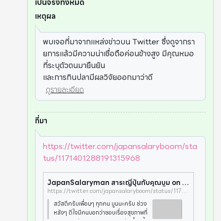
เป็นจริงทั้งหมด
เหตุผล
พบเจอที่มาจากแหล่งข่าวบน Twitter ซึ่งดูจากรา
ยการแล้วมีความน่าเชื่อถือค่อนข้างสูง มีคุณหมอ
ที่ระบุตัวตนมายืนยัน
และการกินปลามีผลวิจัยออกมาว่าดี
ดูรายละเอียด
ที่มา
https://twitter.com/japansalaryboom/sta
tus/1171401288191315968
JapanSalaryman สาระญี่ปุ่นกับคุณบูม on Twitter: "ผมร่วงเยอะมากๆ เลย สระผมทีไร มองไปที่ตระแกรงระบายน้ำจะเห็นว่ามีผมติดเต็มเลย ก็เลยกังวลว่า หลุดร่วงเยอะแบบนี้ผมเราจะบางลงมั้ยนะ . พอมาถามคุณผู้ ญ อีกท่านเธอก็บอกว่า. มันบางลงจริงๆ นะ แล้วดูไม่แข็งแรงเหมือนก่อนแล้ว https://t.co/UcThS5SQ12"
https://twitter.com/japansalaryboom/status/1171401288191315968
สวัสดีครับเพื่อนๆ ทุกคน บูมนะครับ ช่วง
หลังๆ ดีใจมีคนบอกว่าชอบเรื่องสุขภาพที่