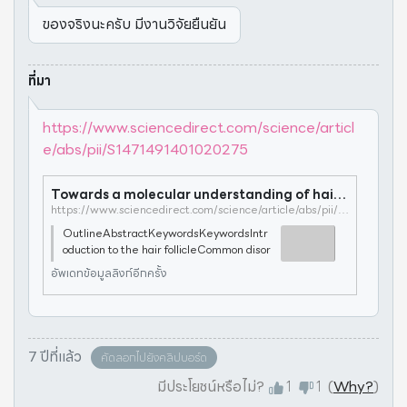
ของจริงนะครับ มีงานวิจัยยืนยัน
ที่มา
https://www.sciencedirect.com/science/articl
e/abs/pii/S1471491401020275
Towards a molecular understanding of hair loss and its treatment
https://www.sciencedirect.com/science/article/abs/pii/S1471491401020275
OutlineAbstractKeywordsKeywordsIntr
oduction to the hair follicleCommon disor
ders of hair growthPossible treatment s
อัพเดทข้อมูลลิงก์อีกครั้ง
trategiesMolecular mechanisms regulat
ing hair follicle morphogenesisMolecular
mechani
7 ปีที่แล้ว
คัดลอกไปยังคลิปบอร์ด
มีประโยชน์หรือไม่?
1
1
(
Why?
)