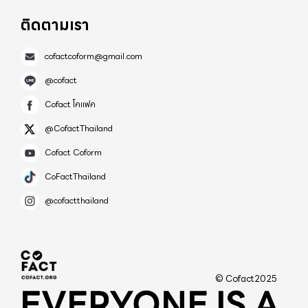
ติดตามเรา
cofactcoform@gmail.com
@cofact
Cofact โคแฟค
@CofactThailand
Cofact Coform
CoFactThailand
@cofactthailand
© Cofact2025