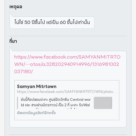
เหตุผล
ไม่ใช่ 50 ปีขึ้นไป แต่เป็น 60 ขึ้นไปเท่านั้น
ที่มา
https://www.facebook.com/SAMYANMITRTO
WN/⋯otos/a.328202940914996/1316981002
037180/
Samyan Mitrtown
https://www.facebook.com/SAMYANMITRTOWN/photos/a.328202940914996/1316981002037180/
อันนี้คือปลอมปะคะ ศูนย์ฉีดวัคซีน Central wor
ld และ สามย่านมิตรทาวน์ เป็น 2 ที่ นะคะ รับWal
k in 🌸🌸 ให้ประชาชน อายุ 50 ปี ขึ้นไป สามารถ
อัพเดทข้อมูลลิงก์อีกครั้ง
มารับการฉีดวัคซีนได้โดยไม่ต้องมีนัดหมาย เริ่มวั
นจันทร์ที่