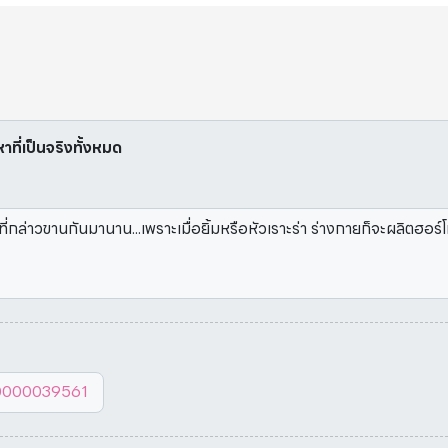
หาที่เป็นจริงทั้งหมด
ี่กล่าวขานกันมานาน...เพราะเมื่อยิ้มหรือหัวเราะร่า ร่างกายก็จะผลิตฮอร์โม
10000039561