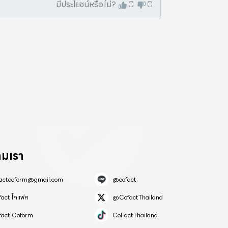
มีประโยชน์หรือไม่?
0
0
ามเรา
factcoform@gmail.com
@cofact
fact โคแฟค
@CofactThailand
fact Coform
CoFactThailand