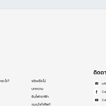
ติดต
็คอะไร?
จริงหรือไม่
co
บทความ
Co
อินโฟกราฟิก
Co
แนะนำคำศัพท์