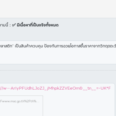
ามนี้
：
✅ มีเนื้อหาที่เป็นจริงทั้งหมด
็ดพลาสติก” เป็นสินค้าควบคุม ป้องกันการฉวยโอกาสขึ้นราคาจากวิกฤตต
ttps://w⋯ArIyPFUdhLJoZJ_jMhpkZZVEeOm&__tn__=-UK*F
https://l.facebook.com/l.php?u=https%3A%2F%2Fwww.moc.go.th%2Fth%2Fgallery%2Fcategory%2Fdetail%2Fid%2F5%2Fiid%2F1765%3Ffbclid%3DIwZXh0bgNhZW0CMTAAYnJpZBExbDhkb0k2ekdLcGRNYjhLcXNydGMGYXBwX2lkEDIyMjAzOTE3ODgyMDA4OTIAAR7XiWE4Yq-pwgmDJGmmWM15859EKtSXPvW3nma1iw_S4vHVeHayvIVSNT7mMQ_aem_7FfjdFrG11prkR118Vnhpg&h=AUDBFuqRB9CQHBKZSx2o_B6A5jCY6PUUBMV9RTmlmTBb-aRphl0umnT50ukTWj-w8eNzmZ2mi8l_9BLPOXK5jXcVXYhANa-dPNgqRwEEk_98i_OKV5jBHArIyPFUdhLJoZJ_jMhpkZZVEeOm&__tn__=-UK*F