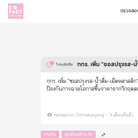
ตรวจสอบ
กกร. เพิ่ม “ซอสปรุงรส-น้
1
คนสงสัย
กกร. เพิ่ม “ซอสปรุงรส-น้ำดื่ม-เม็ดพลาสติก
ป้องกันการฉวยโอกาสขึ้นราคาจากวิกฤตต
Nataphon Ditthabanjong
•
3 เดือนที่แล้ว
การเงิน
ผู้บริโภคเฝ้าระวัง