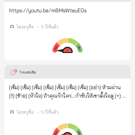
ตัดต่อพันธุกรรมโดยฝีมือมนุษย์” มีมาโดยตลอด ***นัก
https://youtu.be/m8MsWteuEGs
วิทยาศาสตร์ทั่วโลกพยายามทำงานหาแหล่งที่มาของเชื้อ
ไวรัสโดยนักวิทยาศาสตร์อินเดียค้นพบว่า เชื้อไวรัสโคโร
ไม่ระบุชื่อ
•
5 ปีที่แล้ว
น่าสายพันธ์ุใหม่ มีเชื้อเอชไอวีแทรกอยู่ด้วย นี่แสดงให้
เห็นว่าไวรัสตัวนี้มาจากการตัดต่อทางพันธุกรรม
***กลางเดือนมีนาคม นักวิทยาศาสตร์ได้วิเคราะห์พบว่า
เชื้อไวรัสโควิด-19 จากผู้ป่วยรายหนึ่งในรัฐวอชิงตันพบ
ว่าวัฏจักรวิวัฒนาการของมันมียาวนานกว่าครึ่งปีมาแล้ว
1
คนสงสัย
พร้อมๆกับการศึกษาลึกซึ้งลงไปว่า ประเทศต่างๆในโลก
ไม่น้อยได้เบนสายตาแห่งความสงสัยไปที่อเมริกา
(เข็ม) (เข็ม) (เข็ม) (เข็ม) (เข็ม) (เข็ม) (เข็ม) (อย่า) ห้ามผ่าน
ประเทศต่างๆ ทั้งญี่ปุ่น อิตาลี ออสเตรเลีย ล้วนมีผู้ป่วยที
(!!) (ซ้าย) (หัวใจ) ถ้าคุณรักใคร…กำชับให้เขาตั้งใจดู (+) ดู
ยืนยันว่ามีแหล่งที่มาจากอเมริกาทั้งสิ้น *** ในเวลาต่อมา
ให้จบ (!!) (รัก) (1)(.) ห้ามฉีดวัคซีน (รัก) (2)(.)ดูคลิปวีดีโอ
ROBERT REDFIELD ผู้อำนวยการศูนย์ควบคุมและ
นี้ให้เข้าใจ (*) โควิด ไม่น่ากลัวอย่างที่คิด (.)(.)แต่สิ่งที่น่า
ไม่ระบุชื่อ
•
5 ปีที่แล้ว
ป้องกันโรคแห่งสหรัฐอเมริกายอมรับว่า ผู้ป่วยตายจากไข้
กลับเป็นวัคซีน(.)(.)(.) (ขวา) (ดู) ให้ท่านรีบฟังให้จบใช้เวลา
หวัดใหญ่ในเดือนกันยายน 2019 มีอยู่ไม่น้อยที่ตายจาก
ประมาณ 1 ช.ม. 21 นาที (เวลา) (ขวา) (astonished) ถ้า
เชื้อไวรัสโควิด-19 นี้ (เกิดก่อนการระบาดที่อู่ฮั่น) - ต่อ