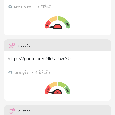
ทำ MRI ที่สมองแล้ว แพทย์พบว่า มีเส้นเลือดในสมองตีบ
อิตาลี และอเมริกาทั้งประเทศ ##..ก่อนหน้านี้ในวันที่ 15
และ ได้มาพบคลิบนี้ ลองยืนขาเดียว ปรากฏว่า ยืนได้
Mrs.Doubt
•
5 ปีที่แล้ว
มีนาคม 2564 นายเกรก ก็ได้ ทวิตข้อความถามนาย
เพียง 3 วินาทีเท่านั้น จึงคิดว่า มีความเชื่อมโยงกันจริง
ทรัมป์ว่า - เหตุใดจึงไม่บอกประชาชนอเมริกาว่า ไวรัส
ขอเชิญแต่ละท่านทดสอบว่า เส้นเลือดในสมองของท่าน
ผลิตจากอเมริกา? ทำไมไม่อธิบายให้ชัดเจนว่าตัวไวรัส
ยังปกติ ดีหรือไม่ https://youtu.be/rRSZtkvIXCc
เองแท้จริงแล้วคืออาวุธชีวภาพ? **บังเอิญ ศาสตราจารย์
Luc Montanier ผู้ได้รับรางวัลโนเบลเนื่องจากเป็นผู้ค้น
1
คนสงสัย
พบไวรัสเอชไอวี (HIV) ได้เปิดเผยกับนักข่าวชาวฝรั่งเศส
เมื่อไม่กี่วันที่ผ่านมาว่า - โควิด-19 ไม่ใช่มาจากธรรมชาติ
https://youtu.be/yNldQUczsY0
หากแต่ได้รับการพัฒนาอย่างประณีตโดยนัก
วิทยาศาสตร์ชีวโมเลกุล ***ศาสตราจารย์ Luc
ไม่ระบุชื่อ
•
4 ปีที่แล้ว
Montanier ยืนยันว่า เป็นเรื่องเด่นชัดที่เจ้าหน้าที่ผู้
เชี่ยวชาญได้นำเชื้อไวรัสที่มาจาก ค้างคาวเข้าไปเพิ่ม
ความเข้มข้นของเชื้อเอชไอวีเข้าไปด้วย - นี่คือ การวางยา
พิษที่ชั่วร้ายที่สุดที่ไม่เคยมีมาก่อนในประวัติศาสตร์ของ
โลก! ***นั่นคือการแพร่ระบาดของไวรัสโควิด-19 สุดโหด
1
คนสงสัย
ข่าวเกี่ยวกับ “เชื้อโควิด-19 เป็นอาวุธชีวภาพที่มาจากการ