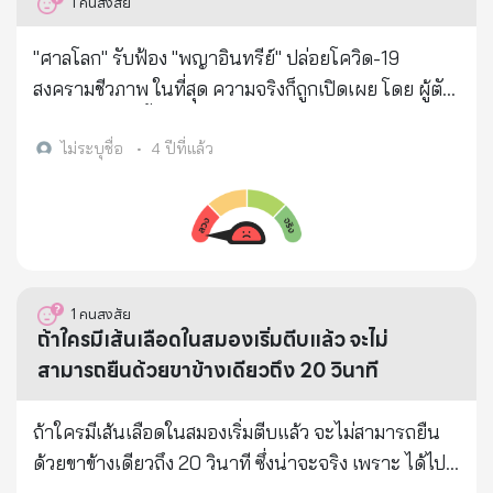
1
คนสงสัย
ยิ่งใหญ่..ของแม่ลิง...ที่มีต่อลูกน้อย ...... > เป็นแรงบันดาล
ใจ. ให้พงษ์เทพ...แต่งเพลงขึ้นมาเพลงหนึ่ง... > ชื่อว่า...
"ศาลโลก" รับฟ้อง "พญาอินทรีย์" ปล่อยโควิด-19
“ลิงทะโมน” > เพื่อยกย่อง...เชิดชู...คุณค่าของความรัก...ที่
สงครามชีวภาพ ในที่สุด ความจริงก็ถูกเปิดเผย โดย ผู้ตัด
แม่...มีต่อลูก พงษ์เทพต้องเผชิญชตากรรมตามสนองคือ
ต่อพันธุกรรมเชื้อโควิด-19 คือพญาอินทรีย์เอง...
เป็นมะเร็งขั้นรุนแรงที่ตับ ไปผ่าตัดที่ รพ.กรุงเทพ มี
************** โควิด-19 มาจากฝีมือมนุษย์ สั่งทำโดย
ไม่ระบุชื่อ
•
4 ปีที่แล้ว
ทรัพย์สินขายเกือบหมด ตอนนี้เหลือบ้านเพียงแห่งเดียวที่
โดนัล ทรัมป์ มีแหล่งที่มาจากห้องแลป ไวรัส P3 ในมลรัฐ
ปากช่องพออยู่อาศัย โรคร้ายปะทุยังไม่หายนอนรอ
คาโรไลน่าเหนือ ของสหรัฐอเมริกา!!! นาย Greg Roubini
วันดับก็น่าสงสาร เพื่อน ๆ วงคาราบาวก็ไปเยี่ยมพร้อม
ผู้เชี่ยวชาญด้านข่าวกรองชื่อดังของสหรัฐอเมริกาให้
กัน นี่คือเหตุการณ์ที่เกิดขึ้นจริงครับ
สัมภาษณ์ผู้สื่อข่าวทีวีที่ 1 ของอเมริกาได้เป็นผู้เผยความ
https://youtu.be/U2jGXwBDClk
ลับนี้ นาย Greg เผยว่า ไวรัสโควิด-19 ได้รับการ
1
คนสงสัย
ออกแบบทางพันธุกรรมเพื่อใช้เป็นอาวุธชีวภาพ หรือ
ถ้าใครมีเส้นเลือดในสมองเริ่มตีบแล้ว จะไม่
สงครามเชื้อโรค:- - มีแหล่งที่มาจากห้องแลป BSL-3 ใน
สามารถยืนด้วยขาข้างเดียวถึง 20 วินาที
มลรัฐคาโรไลน่าเหนือ พัฒนาโดย ศาสตราจารย์ราล์ฟ
บาร์ริก - พร้อมกันนั้น เขาระบุว่า ไวรัสถูก “รัฐบาลมืด”
ถ้าใครมีเส้นเลือดในสมองเริ่มตีบแล้ว จะไม่สามารถยืน
จากรัฐคาโรไลน่าเหนือ ทดลองในทหารส่งไปแพร่ระบาด
ด้วยขาข้างเดียวถึง 20 วินาที ซึ่งน่าจะจริง เพราะ ได้ไป
ในการแข่งขันกีฬาในเมืองอู่ฮั่น ประเทศจีน ลุกลามไป