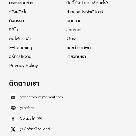
ตรวจสอบข่าว
วันนี้ Cofact เช็คอะไร?
ติดเชื้อรายแรกในฮอลแลนด์ ก่อนติดเชื้อ เขาเคยไปใน
จริงหรือไม่
ข่าวลวงประจำสัปดาห์
เขตพื้นที่ลอมบาร์เดียของอิตาลี ทำให้เขตพื้นที่นั้นเกิด
กิจกรรม
บทความ
การแพร่ระบาดของเชื้อโควิด-19 ***มาถึงตรงนี้ หลัก
วิดีโอ
Journal
ฐานเกี่ยวกับเชื้อไวรัสโควิด-19 มีต้นกำเนิดมาจาก
อินโฟกราฟิก
Quiz
สหรัฐอเมริกาอย่างแน่นอน มีห่วงโซ่เชื่อมร้อยอย่างครบ
E-Learning
แนะนำคำศัพท์
ถ้วน ทหารพิเศษ 5 คนที่อเมริกาส่งเครื่องบินมารับกลับ
วิธีการใช้งาน
เกี่ยวกับเรา
ไปภายหลังการแพร่ระบาดของไวรัสและห้องแลป ที่ถูก
Privacy Policy
ปิดตาย ก็สามารถนำมาปะติดปะต่อกันได้แล้ว หากว่า
กันตามตรรกะของนายทรัมป์ เราก็สามารถเรียกเชื้อโค
ติดตามเรา
วิด-19 ว่า เป็น "ไวรัสนอร์ธคาโรไลนา" (Virus North
Carolina) หรือ "ไวรัสอเมริกา" ***ในขณะที่หลักฐาน
cofactcoform@gmail.com
ทั้งหมดต่างชี้ไปที่อเมริกา เจ้าหน้าที่ชั้นสูงของ
@cofact
สหรัฐอเมริกายอมรับอย่างเปิดเผยว่า เชื้อโควิด-19 ไม่จัด
อยู่ในชั้นของโรคระบาดเท่านั้น แต่จัดอยู่ในชั้นของอาวุธ
Cofact โคแฟค
ชีวภาพ กรืออาวุธเชื้อโรค เหมือนไวรัสโรคไข้หวัดเสปน
@CofactThailand
เมื่อ 100 ปีก่อนที่ทหารอเมริกานำไปแพร่ในเสปน