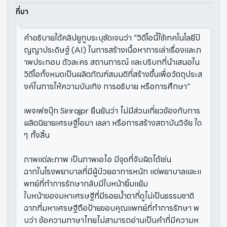
ที่มา
คำอธิบายใต้คลิปยูทูบระบุชัดเจนว่า "วิดีโอนี้ใช้เทคโนโลยีปั
ญญาประดิษฐ์ (AI) ในการสร้างเนื้อหาการเล่าเรื่องและภ
าพประกอบ ตัวละคร สถานการณ์ และบริบทที่นำเสนอใน
วิดีโอทั้งหมดเป็นผลิตภัณฑ์สมมติที่สร้างขึ้นเพื่อวัตถุประส
งค์ในการให้ความบันเทิง การอธิบาย หรือการศึกษา"
เพจเฟซบุ๊ก Sirirajpr ยืนยันว่า ไม่มีส่วนเกี่ยวข้องกับการ
ผลิตนิยายเศรษฐีโอมา เลลา หรือการสร้างสถาบันวิจัย ใด
ๆ ทั้งสิ้น
ภาพแต่ละภาพ เป็นภาพเอไอ มีจุดที่จับผิดได้เช่น
ฉากในโรงพยาบาลที่มีผู้ป่วยอาการหนัก แต่พยาบาลและแ
พทย์ที่ทำการรักษากลับมีใบหน้ายิ้มแย้ม
ใบหน้าของมหาเศรษฐีที่มีรอยน้ำตาที่ดูไม่เป็นธรรมชาติ
ฉากที่มหาเศรษฐีถือป้ายขอบคุณแพทย์ที่ทำการรักษา พ
บว่า ข้อความภาษาไทยไม่สามารถอ่านเป็นคำที่มีความห