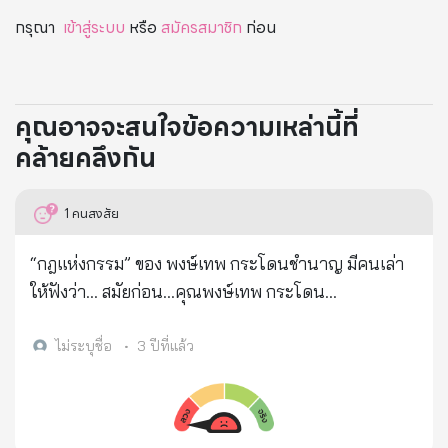
กรุณา
เข้าสู่ระบบ
หรือ
สมัครสมาชิก
ก่อน
คุณอาจจะสนใจข้อความเหล่านี้ที่
คล้ายคลึงกัน
1
คนสงสัย
“กฎแห่งกรรม” ของ พงษ์เทพ กระโดนชำนาญ มีคนเล่า
ให้ฟังว่า... สมัยก่อน...คุณพงษ์เทพ กระโดน
ชำนาญ...ศิลปินเพลงเพื่อชีวิต.. > แกอยู่ในป่า...กับเพื่อน
๕ ~ ๖ คน...ทุกวันก็จะเปลี่ยนเวรกัน...ล่าสัตว์ป่า...มาทำ
ไม่ระบุชื่อ
•
3 ปีที่แล้ว
อาหาร > วันหนึ่ง...เป็นเวรของคุณพงษ์เทพ คว้าปืน
ยาว...สะพายบ่า.เดินเข้าป่าไป... > อาหารโปรดของคุณ
พงษ์เทพ.....คือแกงเนื้อลิง... > พอเดิน เข้าป่าไปได้สักพัก.