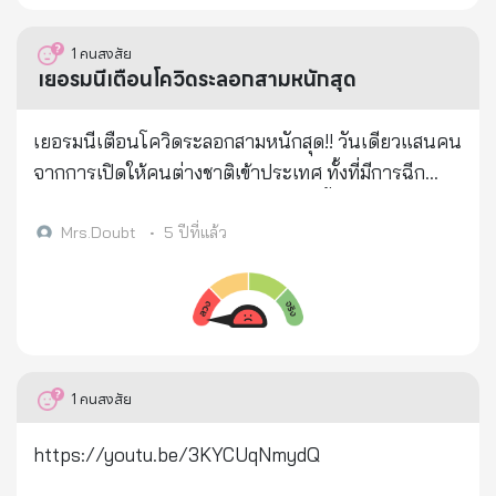
เห็นลิงตัวหนึ่ง...นั่งอยู่บนต้นไม้...หันหลังให้.. > แกก็รีบ
ยกปืนประทับบ่า...ยิงเปรี้ยง...ไปที่ตัวลิง.. > เหตุการณ์
1
คนสงสัย
แปลกประหลาดได้เกิดขึ้น... > ปกติ...ลิงพอถูกยิง..จะหล่น
เยอรมนีเตือนโควิดระลอกสามหนักสุด
ตุ๊บ...จาก ต้นไม้ทันที... แต่ลิงตัวนี้...นั่งจับกิ่งไม้เฉย...ไม่
หล่นลงมา... > จะว่ายิงไม่ถูก...ก็ไม่น่าเป็นไปได้...เพราะ
เยอรมนีเตือนโควิดระลอกสามหนักสุด!! วันเดียวแสนคน
คุณพงษ์เทพ...แกยิงปืนแม่น... > ระยะแค่นี้ เป้าใหญ่
จากการเปิดให้คนต่างชาติเข้าประเทศ ทั้งที่มีการฉีก
ขนาดนี้...ไม่พลาดแน่นอน... > ในขณะที่กำลังสงสัยอยู่
วัคซีนไปพอสมควรแล้ว เร่งตรวจสอบเชื้อโควิค19 สาย
นั้น...ลิงตัวที่ถูกยิง...ร้องโหยหวน...เสียงดังมาก..... > ฝูงลิง
พันธุ์ใหม่เดินทางมาถึงพร้อมกับนักท่องเที่ยว
Mrs.Doubt
•
5 ปีที่แล้ว
ที่แยกย้ายกันออกหากินอยู่บริเวณใกล้ ๆ ... วิ่งแห่กันเข้า
https://youtu.be/JySlhQK9g3E
มาหาลิงตัวที่ถูกยิง > แล้วร้องโหยหวน...เหมือนกันหมด...
> แกตกใจ...ยืนตกตะลึง...ไม่รู้ว่าเกิดอะไรขึ้น... > สัก
ครู่...ลิงตัวที่ถูกยิง. โยนวัตถุเล็ก ๆ...สีดำ ๆ..ชิ้นหนึ่ง...ให้
กับลิงตัวที่อยู่ใกล้ที่สุด... > แล้วก็หล่นตุ๊บ...ลงมาจาก
1
คนสงสัย
ต้นไม้... > คุณพงษ์เทพ...รีบวิ่งไปดู...ลิงถูกยิงเข้าที่หลัง...
ทะลุหน้าอก...เลือดแดงฉาน..เต็มตัว... > คุณพงษ์เทพ
https://youtu.be/3KYCUqNmydQ
เห็นแล้ว...ต้องเบือนหน้าหนี... > ลิงที่ตกลงมาเป็นลิงแม่