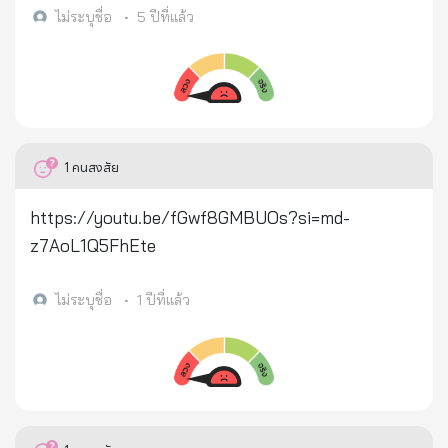
ลูกอ่อน...ขณะที่ถูกยิง.เธอกำลังให้นม ลูก... > ลูกตัว
ไม่ระบุชื่อ
•
5 ปีที่แล้ว
น้อย...กำลังดูดนมอย่างมีความสุข... > ทันทีที่ถูกยิง..ถ้า
เป็นลิงตัวอื่น... จะหล่นตุ๊บ...ลงจากต้นไม้..... > แม่ลิงตัว
นี้...ยังหล่นไม่ได้...ยังตายไม่ได้.. > เพราะเธอยังมีภารกิจ
ใหญ่หลวงที่ต้องทำ...คือ... > รักษาชีวิตลูกน้อย...ให้พ้น
อันตราย... > เธอกัดฟัน...โหนกิ่งไม้ไว้.แม้จะเจ็บปวดแทบ
1
คนสงสัย
ขาดใจ... > มองดูเลือดที่ไหลหยดเป็นทาง ด้วยความ
ตกใจ... > พยายามรวบรวมพละกำลังที่ยังพอมี! เหลือ
https://youtu.be/fGwf8GMBUOs?si=md-
ทั้งหมด... > ตะโกนสุดเสียง...ร้องเรียก.ฝูงลิงเข้ามาใกล้ ๆ..
z7AoL1Q5FhEte
> แล้วก็ฝากฝัง...ให้เลี้ยงลูกน้อยแทนเธอ > หลังจากโยน
ลูกให้จ่าฝูงแล้ว...มองดูลูก...ถูกพาไป จนลับสายตาแล้ว..
ไม่ระบุชื่อ
•
1 ปีที่แล้ว
แน่ใจว่า...ลูกปลอดภัยแล้ว... > จึงหลับตา...แล้วหล่นลง
มา.....ตาย.. คุณพงษ์เทพ...ก้มมองหน้าลิง..แล้วร้องไห้... >
เพราะที่เบ้าตาลิง...มีหยดน้ำตาใส ๆ. กำลังไหลริน... >
คุณพงษ์เทพ..รีบเดินกลับที่พัก...เอาปืนไปเผาทิ้ง...ไม่
ยอมออกล่าสัตว์อีกเลยตลอดชีวิต.. > และภาพความรักที่