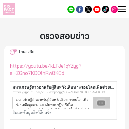
ตรวจสอบข่าว
1
คนสงสัย
https://youtu.be/kLFJe1qYZyg?
si=ZGno7KDOlhRw8K0d
มหาเศรษฐีชาวอาหรับผู้สิ้นหวังเดินทางรอบโลกเพื่อช่วยเหลือลูกสาว แต่กลับพบปาฏิหาริย์ในประเทศไทยโดยไม่ค
https://youtu.be/kLFJe1qYZyg?si=ZGno7KDOlhRw8K0d
มหาเศรษฐีชาวอาหรับผู้สิ้นหวังเดินทางรอบโลกเพื่อ
ช่วยเหลือลูกสาว แต่กลับพบปาฏิหาริย์ใน
ประเทศไทยโดยไม่ค 🌟 ยินดีต้อนรับสู่พื้นที่ที่เต็มไป
อัพเดทข้อมูลลิงก์อีกครั้ง
ด้วยเรื่องราวที่น่าทึ่งและสร้างแรงบันดาลใจ! เรานำ
เสนอให้คุณ: 💬 เ