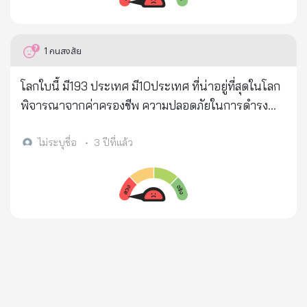
มันเป็นจริงอย่างที่นายไพศาลพูด…แล้วท่านจะคิด
ปัญหานี้โฆษกกระทรวงต่างประเทศของจีน นายจ้าว ลี่
อย่างไร กับ CIVID-19 …กับคนไทย…กับโลกใบนี้ (เอ๊ะ)
เจียง ได้ทวิตข้อความในทวิตเตอร์ถามผู้อำนวยการศูนย์
(ขวา) นายไพศาล พืชมงคล อภิปรายได้สุดยอด(ok) ได้
1
คนสงสัย
ควบคุมและป้องกันโรคแห่งสหรัฐอเมริกาว่า ผู้ป่วยราย
ทราบข้อมูลมากมาย นะครับ (moon wink) (ขวา)(ขวา)
แรกของอเมริกาเกิดขึ้นตอนไหน? ชื่ออะไร? อยู่โรง
https://youtu.be/nOfEIJZtdTk (ซ้าย)(ซ้าย) (เข็ม)
โลกใบนี้ มี193 ประเทศ มี10ประเทศ ที่น่าอยู่ที่สุดในโลก
พยาบาลอะไร? และเป็นไปได้อย่างมากที่ทหารอเมริกา
(เข็ม) (เข็ม) (เข็ม) (เข็ม) (เข็ม) (เข็ม)
พิจารณาจากค่าครองชีพ ความปลอดภัยในการดำรง
ที่มาแข่งกีฬาทหาร นำเชื้อมาแพร่ที่เมืองอู่ฮั่น ในจีน
ชีวิต ความสะดวกสบายในการคมนาคม อัธยาศัยไมตรี
>>>>สหรัฐอเมริกาต้องโปร่งใส ต้องเปิดเผยข้อมูลนี้ให้
ขนบธรรมเนียมประเพณีต่างๆ เฟ้นหา 10 ประเทศ ที่น่า
ไม่ระบุชื่อ
•
3 ปีที่แล้ว
โลกได้รู้ความจริง **ด้วยความพยายามอย่างสุดความ
อยู่ที่สุดในโลก https://youtu.be/WcnWHhvgr5Q
สามารถของคณะผู้สื่อข่าวคณะหนึ่งแห่งรัฐเวอร์จิเนีย ใน
10.เดนมาร์ก 9. แคนาดา 8. ฟินแลนด์ 7. ญี่ปุ่น 6.
ที่สุดก็ได้ตามหาผู้ป่วยรายแรกจนพบ นั่นก็คือ ทหาร
เนเธอร์แลนด์ 5. ออสเตรเลีย 4. สิงคโปร์ 3. โปรตุเกส 2.
อเมริกาที่เข้าร่วมการแข่งขันกีฬาทหารที่เมืองอู่ฮั่นของ
นิวซีแลนด์ 1. ไทยแลนด์ (*)(two thumbs up)
จีนในเดือนตุลาคม 2019 นางมีชื่อว่า "Maatje Benassi"
(*)ประเทศไทย ติดอันดับ1 ประเทศที่น่าอยู่ที่สุดในโลก
>>>นายทหารหญิงของอเมริกาคนนี้มีภูมิหลังพิเศษตรง
ที่นางมีความเกี่ยวข้องกับห้องปฏิบัติการชีวเคมี P4 ของ
นาย FORT DETRICK *** คนในครอบครัวก็มีหลายคน
ที่ยืนยันว่าผู้ติดเชื้อในจำนวนนี้มีอยู่คนหนึ่งเป็นผู้ป่วยที่